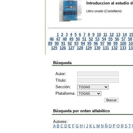
Introduccion al estudio de
Libro usado (Castellano)
1
2
3
4
5
6
7
8
9
10
11
12
13
14
1
46
47
48
49
50
51
52
53
54
55
56
57
58
89
90
91
92
93
94
95
96
97
98
99
100
10
125
126
127
128
129
130
131
132
133
13
Búsqueda
Autor:
Título:
Sección:
Plataforma:
Búsqueda por orden alfabético
Autores:
A
B
C
D
E
F
G
H
I
J
K
L
M
N
Ñ
O
P
Q
R
S
T