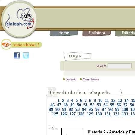
usuario:
Autores
Cómo leerlos
1
2
3
4
5
6
7
8
9
10
11
12
13
14
1
46
47
48
49
50
51
52
53
54
55
56
57
58
89
90
91
92
93
94
95
96
97
98
99
100
10
125
126
127
128
129
130
131
132
133
13
2901.
Historia 2 - America y Eu