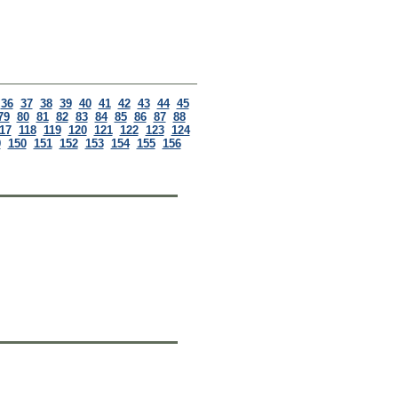
36
37
38
39
40
41
42
43
44
45
79
80
81
82
83
84
85
86
87
88
17
118
119
120
121
122
123
124
9
150
151
152
153
154
155
156