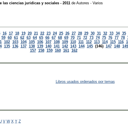
 las ciencias juridicas y sociales - 2011
de
Autores - Varios
5
16
17
18
19
20
21
22
23
24
25
26
27
28
29
30
31
32
33
34
35
59
60
61
62
63
64
65
66
67
68
69
70
71
72
73
74
75
76
77
78
1
102
103
104
105
106
107
108
109
110
111
112
113
114
115
116
1
4
135
136
137
138
139
140
141
142
143
144
145
(146)
147
148
14
157
158
159
160
161
162
Libros usados ordenados por temas
U
V
W
X
Y
Z