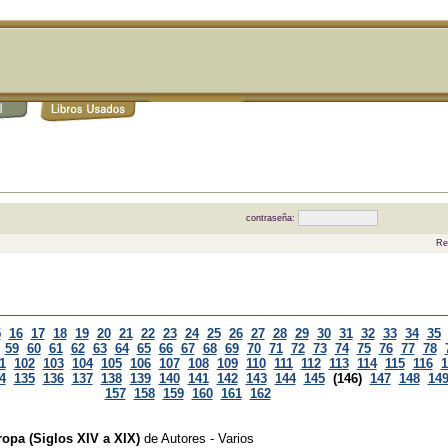
contraseña:
Re
5
16
17
18
19
20
21
22
23
24
25
26
27
28
29
30
31
32
33
34
35
59
60
61
62
63
64
65
66
67
68
69
70
71
72
73
74
75
76
77
78
1
102
103
104
105
106
107
108
109
110
111
112
113
114
115
116
1
4
135
136
137
138
139
140
141
142
143
144
145
(146)
147
148
14
157
158
159
160
161
162
ropa (Siglos XIV a XIX)
de
Autores - Varios