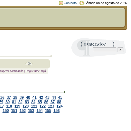
Contacto
Sábado 08 de agosto de 2026
cuperar contraseña
|
Registrarse aquí
36
37
38
39
40
41
42
43
44
45
79
80
81
82
83
84
85
86
87
88
17
118
119
120
121
122
123
124
9
150
151
152
153
154
155
156