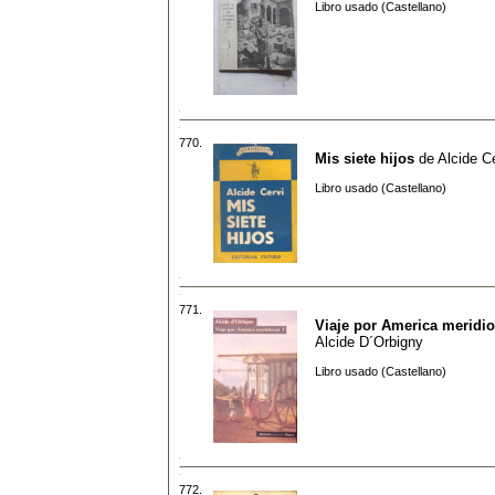
Libro usado (Castellano)
770.
Mis siete hijos
de
Alcide C
Libro usado (Castellano)
771.
Viaje por America meridio
Alcide D´Orbigny
Libro usado (Castellano)
772.