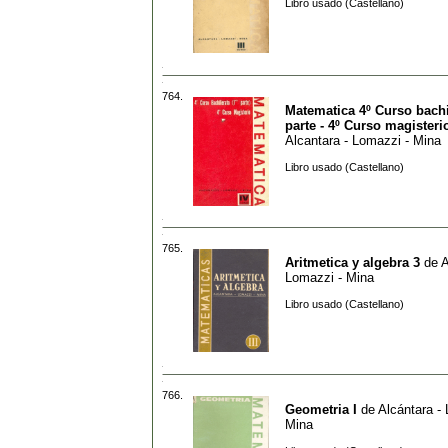
Libro usado (Castellano)
764.
Matematica 4º Curso bachi
parte - 4º Curso magisteri
Alcantara - Lomazzi - Mina
Libro usado (Castellano)
765.
Aritmetica y algebra 3
de
A
Lomazzi - Mina
Libro usado (Castellano)
766.
Geometria I
de
Alcántara -
Mina