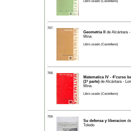
Libro usado (Castellano)
767.
Geometria II
de
Alcántara -
Mina
Libro usado (Castellano)
768.
Matematica IV - 4°curso ba
(1ª parte)
de
Alcántara - Lo
Mina
Libro usado (Castellano)
769.
Su defensa y liberacion
d
Toledo