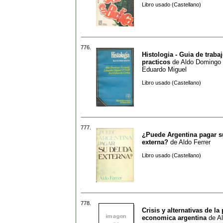
Libro usado (Castellano)
776.
Histologia - Guia de traba
practicos
de
Aldo Domingo 
Eduardo Miguel
Libro usado (Castellano)
777.
¿Puede Argentina pagar 
externa?
de
Aldo Ferrer
Libro usado (Castellano)
778.
Crisis y alternativas de la 
economica argentina
de
Al