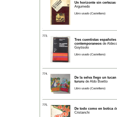
Un horizonte sin certezas
Argumedo
Libro usado (Castellano)
773.
Tres cuentistas españoles
contemporaneos
de
Aldeco
Goytisolo
Libro usado (Castellano)
774.
De la selva llego un tucan
tururu
de
Aldo Boetto
Libro usado (Castellano)
775.
De todo como en botica
d
Cristanchi