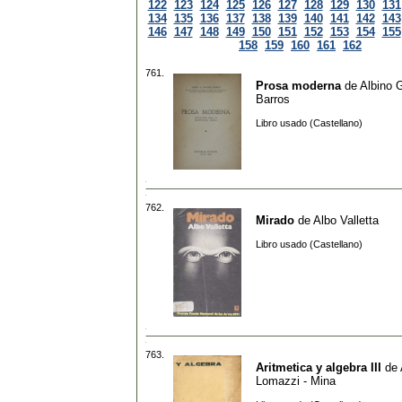
122
123
124
125
126
127
128
129
130
131
134
135
136
137
138
139
140
141
142
143
146
147
148
149
150
151
152
153
154
155
158
159
160
161
162
761.
Prosa moderna
de
Albino 
Barros
Libro usado (Castellano)
762.
Mirado
de
Albo Valletta
Libro usado (Castellano)
763.
Aritmetica y algebra III
de
Lomazzi - Mina