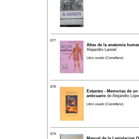
877.
Atlas de la anatomia huma
Alejandro Lanoel
Libro usado (Castellano)
878.
Estantes - Memorias de un 
anticuario
de
Alejandro Lóp
Libro usado (Castellano)
879.
Manual de la Legislacion O