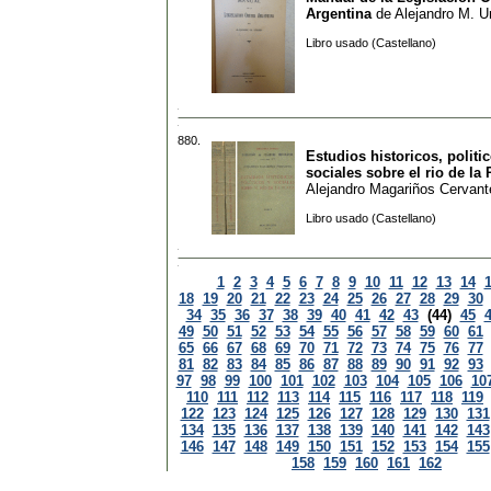
Argentina
de
Alejandro M. U
Libro usado (Castellano)
880.
Estudios historicos, politi
sociales sobre el rio de la 
Alejandro Magariños Cervant
Libro usado (Castellano)
1
2
3
4
5
6
7
8
9
10
11
12
13
14
18
19
20
21
22
23
24
25
26
27
28
29
30
34
35
36
37
38
39
40
41
42
43
(44)
45
49
50
51
52
53
54
55
56
57
58
59
60
61
65
66
67
68
69
70
71
72
73
74
75
76
77
81
82
83
84
85
86
87
88
89
90
91
92
93
97
98
99
100
101
102
103
104
105
106
10
110
111
112
113
114
115
116
117
118
119
122
123
124
125
126
127
128
129
130
131
134
135
136
137
138
139
140
141
142
143
146
147
148
149
150
151
152
153
154
155
158
159
160
161
162