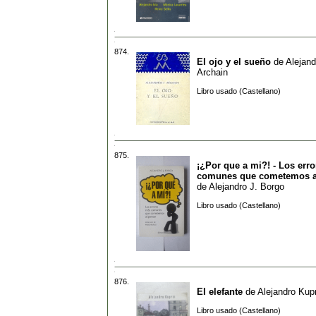
874.
El ojo y el sueño
de
Alejand
Archain
Libro usado (Castellano)
875.
¡¿Por que a mi?! - Los err
comunes que cometemos a
de
Alejandro J. Borgo
Libro usado (Castellano)
876.
El elefante
de
Alejandro Kup
Libro usado (Castellano)