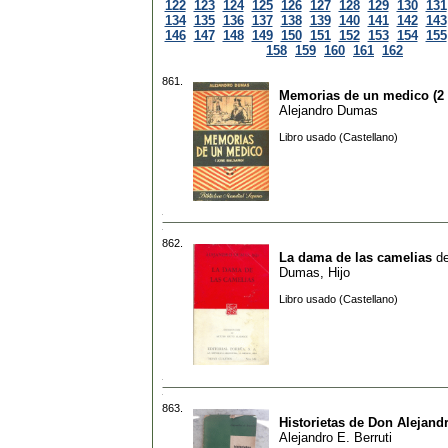
122
123
124
125
126
127
128
129
130
131
134
135
136
137
138
139
140
141
142
143
146
147
148
149
150
151
152
153
154
155
158
159
160
161
162
861.
Memorias de un medico (2 
Alejandro Dumas
Libro usado (Castellano)
862.
La dama de las camelias
d
Dumas, Hijo
Libro usado (Castellano)
863.
Historietas de Don Alejand
Alejandro E. Berruti