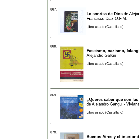
867.
La sonrisa de Dios
de
Aleja
Francisco Diaz O.F.M.
Libro usado (Castellano)
868.
Fascismo, nazismo, falan
Alejandro Galkin
Libro usado (Castellano)
869.
¿Queres saber que son las 
de
Alejandro Gangui - Viviana 
Libro usado (Castellano)
870.
Buenos Aires y el interior
d