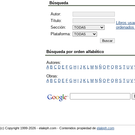
Búsqueda
Autor:
Título:
Libros usa
Sección:
ordenados
Plataforma:
Búsqueda por orden alfabético
Autores:
A
B
C
D
E
F
G
H
I
J
K
L
M
N
Ñ
O
P
Q
R
S
T
U
V
Obras:
A
B
C
D
E
F
G
H
I
J
K
L
M
N
Ñ
O
P
Q
R
S
T
U
V
(c) Copyright 1999-2026 - elaleph.com - Contenidos propiedad de
elaleph.com