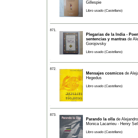
Gillespie
Libro usado (Castellano)
871.
Plegarias de la India - Poe
sentencias y mantras
de
Al
Gorojovsky
Libro usado (Castellano)
872.
Mensajes cosmicos
de
Alej
Hegedus
Libro usado (Castellano)
873.
Parando la olla
de
Alejandro
Monica Lacarrieu - Henry Se
Libro usado (Castellano)