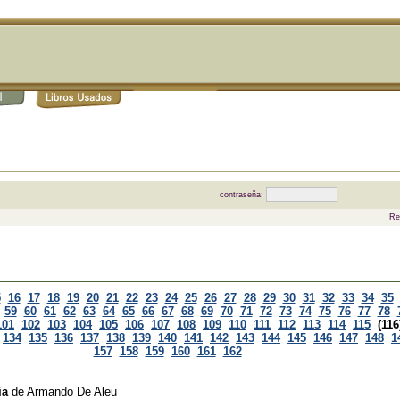
contraseña:
Re
5
16
17
18
19
20
21
22
23
24
25
26
27
28
29
30
31
32
33
34
35
59
60
61
62
63
64
65
66
67
68
69
70
71
72
73
74
75
76
77
78
101
102
103
104
105
106
107
108
109
110
111
112
113
114
115
(116
134
135
136
137
138
139
140
141
142
143
144
145
146
147
148
1
157
158
159
160
161
162
ia
de
Armando De Aleu