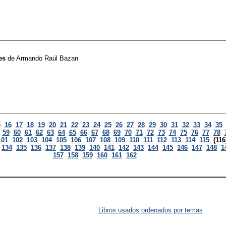
es
de
Armando Raúl Bazan
5
16
17
18
19
20
21
22
23
24
25
26
27
28
29
30
31
32
33
34
35
59
60
61
62
63
64
65
66
67
68
69
70
71
72
73
74
75
76
77
78
101
102
103
104
105
106
107
108
109
110
111
112
113
114
115
(116
134
135
136
137
138
139
140
141
142
143
144
145
146
147
148
1
157
158
159
160
161
162
Libros usados ordenados por temas