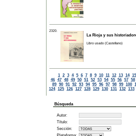
2320.
La Rioja y sus historiador
Libro usado (Castellano)
1
2
3
4
5
6
7
8
9
10
11
12
13
14
1
46
47
48
49
50
51
52
53
54
55
56
57
58
89
90
91
92
93
94
95
96
97
98
99
100
124
125
126
127
128
129
130
131
132
133
Búsqueda
Autor:
Título:
Sección:
Plataforma: