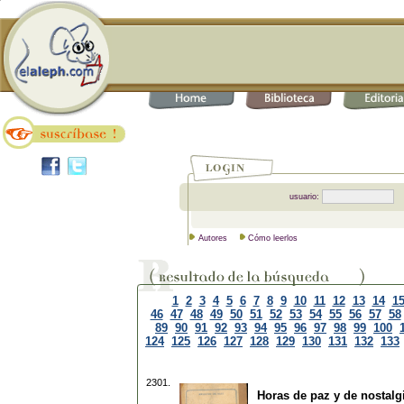
usuario:
Autores
Cómo leerlos
1
2
3
4
5
6
7
8
9
10
11
12
13
14
1
46
47
48
49
50
51
52
53
54
55
56
57
58
89
90
91
92
93
94
95
96
97
98
99
100
124
125
126
127
128
129
130
131
132
133
2301.
Horas de paz y de nostalg