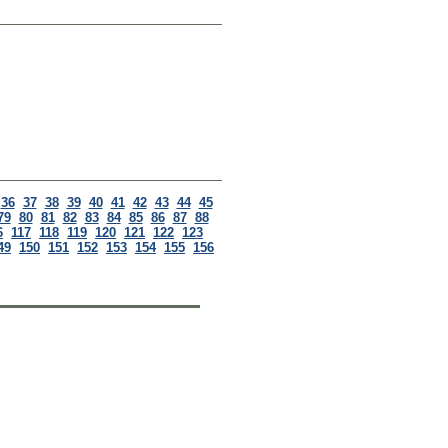
36
37
38
39
40
41
42
43
44
45
79
80
81
82
83
84
85
86
87
88
6
117
118
119
120
121
122
123
49
150
151
152
153
154
155
156