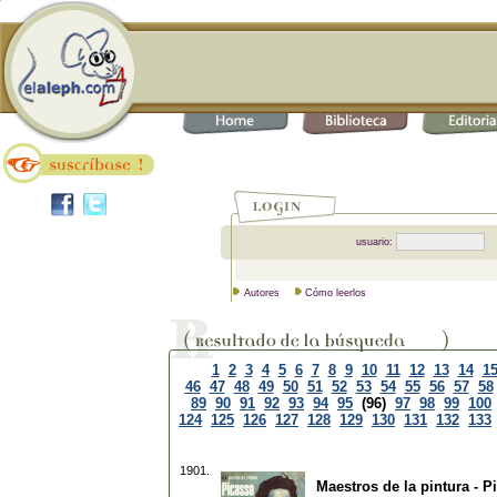
usuario:
Autores
Cómo leerlos
1
2
3
4
5
6
7
8
9
10
11
12
13
14
1
46
47
48
49
50
51
52
53
54
55
56
57
58
89
90
91
92
93
94
95
(96)
97
98
99
100
124
125
126
127
128
129
130
131
132
133
1901.
Maestros de la pintura - P