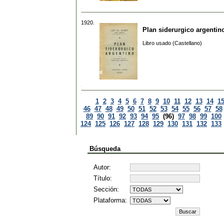
1920.
Plan siderurgico argentino
Libro usado (Castellano)
1
2
3
4
5
6
7
8
9
10
11
12
13
14
1
46
47
48
49
50
51
52
53
54
55
56
57
58
89
90
91
92
93
94
95
(96)
97
98
99
100
124
125
126
127
128
129
130
131
132
133
Búsqueda
Autor:
Título:
Sección:
Plataforma: