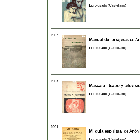
Libro usado (Castellano)
1902.
Manual de forrajeras
de
An
Libro usado (Castellano)
1903.
Mascara - teatro y televisi
Libro usado (Castellano)
1904.
Mi guia espiritual
de
Anón
Libro usado (Castellano)