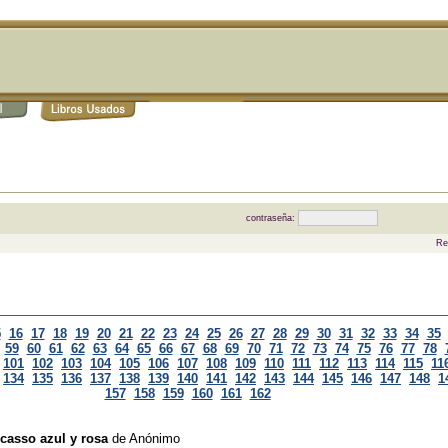
contraseña:
Re
5
16
17
18
19
20
21
22
23
24
25
26
27
28
29
30
31
32
33
34
35
59
60
61
62
63
64
65
66
67
68
69
70
71
72
73
74
75
76
77
78
101
102
103
104
105
106
107
108
109
110
111
112
113
114
115
11
134
135
136
137
138
139
140
141
142
143
144
145
146
147
148
1
157
158
159
160
161
162
icasso azul y rosa
de
Anónimo