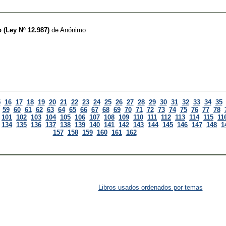
 (Ley Nº 12.987)
de
Anónimo
5
16
17
18
19
20
21
22
23
24
25
26
27
28
29
30
31
32
33
34
35
59
60
61
62
63
64
65
66
67
68
69
70
71
72
73
74
75
76
77
78
101
102
103
104
105
106
107
108
109
110
111
112
113
114
115
11
134
135
136
137
138
139
140
141
142
143
144
145
146
147
148
1
157
158
159
160
161
162
Libros usados ordenados por temas