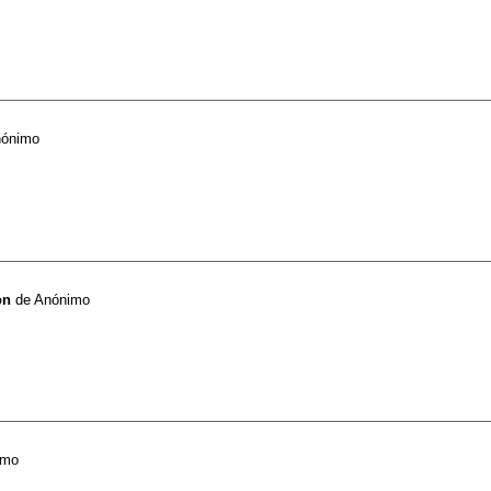
ónimo
on
de
Anónimo
imo