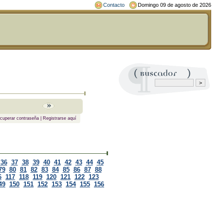
Contacto
Domingo 09 de agosto de 2026
cuperar contraseña
|
Registrarse aquí
36
37
38
39
40
41
42
43
44
45
79
80
81
82
83
84
85
86
87
88
6
117
118
119
120
121
122
123
49
150
151
152
153
154
155
156