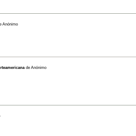
e
Anónimo
orteamericana
de
Anónimo
o