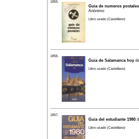
1855.
Guia de numeros postales
Anónimo
Libro usado (Castellano)
1856.
Guia de Salamanca hoy
d
Libro usado (Castellano)
1857.
Guia del estudiante 1980
d
Libro usado (Castellano)