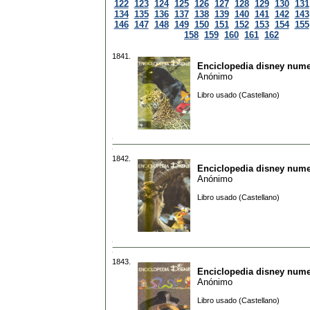
122
123
124
125
126
127
128
129
130
131
134
135
136
137
138
139
140
141
142
143
146
147
148
149
150
151
152
153
154
155
158
159
160
161
162
1841.
Enciclopedia disney nume
Anónimo
Libro usado (Castellano)
1842.
Enciclopedia disney nume
Anónimo
Libro usado (Castellano)
1843.
Enciclopedia disney nume
Anónimo
Libro usado (Castellano)