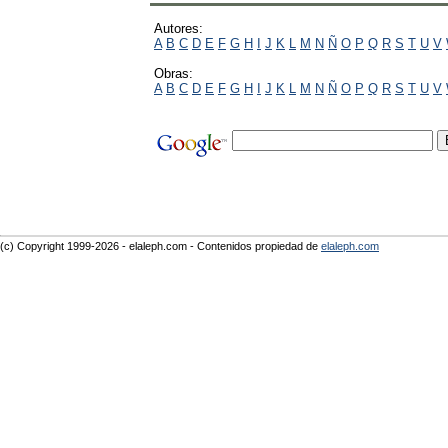
Autores:
A
B
C
D
E
F
G
H
I
J
K
L
M
N
Ñ
O
P
Q
R
S
T
U
V
Obras:
A
B
C
D
E
F
G
H
I
J
K
L
M
N
Ñ
O
P
Q
R
S
T
U
V
(c) Copyright 1999-2026 - elaleph.com - Contenidos propiedad de
elaleph.com