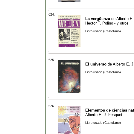
624.
La vergüenza
de
Alberto E.
Hector T. Polino - y otros
Libro usado (Castellano)
625.
El universo
de
Alberto E. J
Libro usado (Castellano)
626.
Elementos de ciencias nat
Alberto E. J. Fesquet
Libro usado (Castellano)