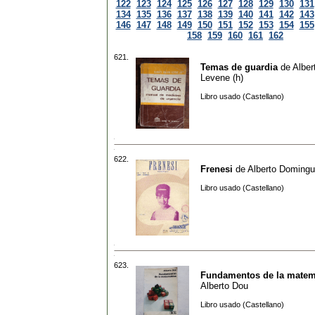
122
123
124
125
126
127
128
129
130
131
134
135
136
137
138
139
140
141
142
143
146
147
148
149
150
151
152
153
154
155
158
159
160
161
162
621.
Temas de guardia
de
Alber
Levene (h)
Libro usado (Castellano)
622.
Frenesi
de
Alberto Doming
Libro usado (Castellano)
623.
Fundamentos de la matem
Alberto Dou
Libro usado (Castellano)