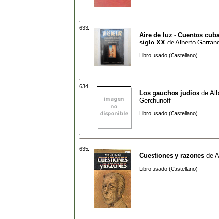
633.
Aire de luz - Cuentos cub
siglo XX
de
Alberto Garran
Libro usado (Castellano)
634.
Los gauchos judios
de
Alb
Gerchunoff
Libro usado (Castellano)
635.
Cuestiones y razones
de
A
Libro usado (Castellano)