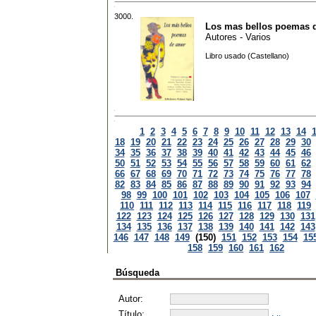
3000.
Los mas bellos poemas 
Autores - Varios
Libro usado (Castellano)
1
2
3
4
5
6
7
8
9
10
11
12
13
14
18
19
20
21
22
23
24
25
26
27
28
29
30
34
35
36
37
38
39
40
41
42
43
44
45
46
50
51
52
53
54
55
56
57
58
59
60
61
62
66
67
68
69
70
71
72
73
74
75
76
77
78
82
83
84
85
86
87
88
89
90
91
92
93
94
98
99
100
101
102
103
104
105
106
107
110
111
112
113
114
115
116
117
118
119
122
123
124
125
126
127
128
129
130
131
134
135
136
137
138
139
140
141
142
143
146
147
148
149
(150)
151
152
153
154
15
158
159
160
161
162
Búsqueda
Autor:
Título: