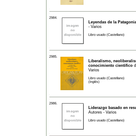
2984.
Leyendas de la Patagoni
- Varios
Libro usado (Castellano)
2985.
Liberalismo, neoliberali
conocimiento cientifico
d
Varios
Libro usado (Castellano)
(Inglés)
2986.
Liderazgo basado en res
Autores - Varios
Libro usado (Castellano)