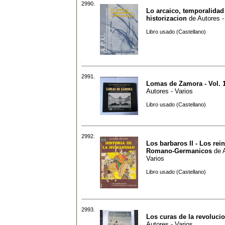
2990.
Lo arcaico, temporalidad
historizacion
de
Autores -
Libro usado (Castellano)
2991.
Lomas de Zamora - Vol. 
Autores - Varios
Libro usado (Castellano)
2992.
Los barbaros II - Los rei
Romano-Germanicos
de
Varios
Libro usado (Castellano)
2993.
Los curas de la revoluci
Autores - Varios