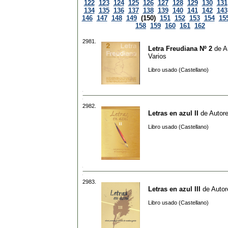
122
123
124
125
126
127
128
129
130
131
134
135
136
137
138
139
140
141
142
143
146
147
148
149
(150)
151
152
153
154
15
158
159
160
161
162
2981.
Letra Freudiana Nº 2
de
A
Varios
Libro usado (Castellano)
2982.
Letras en azul II
de
Autore
Libro usado (Castellano)
2983.
Letras en azul III
de
Autor
Libro usado (Castellano)