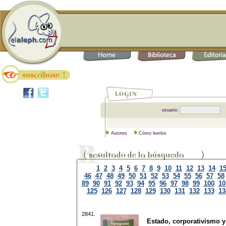
usuario:
Autores
Cómo leerlos
1
2
3
4
5
6
7
8
9
10
11
12
13
14
1
46
47
48
49
50
51
52
53
54
55
56
57
58
89
90
91
92
93
94
95
96
97
98
99
100
10
125
126
127
128
129
130
131
132
133
13
2841.
Estado, corporativismo y