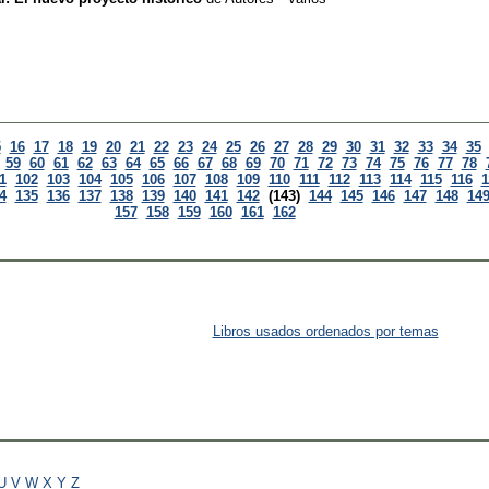
5
16
17
18
19
20
21
22
23
24
25
26
27
28
29
30
31
32
33
34
35
59
60
61
62
63
64
65
66
67
68
69
70
71
72
73
74
75
76
77
78
1
102
103
104
105
106
107
108
109
110
111
112
113
114
115
116
1
4
135
136
137
138
139
140
141
142
(143)
144
145
146
147
148
14
157
158
159
160
161
162
Libros usados ordenados por temas
U
V
W
X
Y
Z