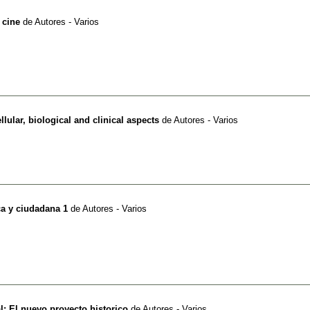
 cine
de
Autores - Varios
ellular, biological and clinical aspects
de
Autores - Varios
ca y ciudadana 1
de
Autores - Varios
l: El nuevo proyecto historico
de
Autores - Varios