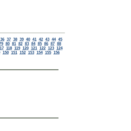
36
37
38
39
40
41
42
43
44
45
79
80
81
82
83
84
85
86
87
88
17
118
119
120
121
122
123
124
9
150
151
152
153
154
155
156