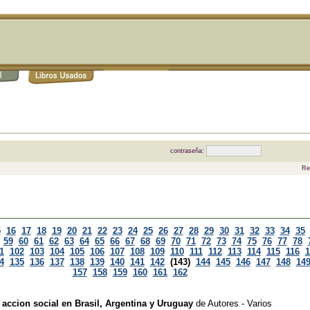
contraseña:
Re
5
16
17
18
19
20
21
22
23
24
25
26
27
28
29
30
31
32
33
34
35
59
60
61
62
63
64
65
66
67
68
69
70
71
72
73
74
75
76
77
78
1
102
103
104
105
106
107
108
109
110
111
112
113
114
115
116
1
4
135
136
137
138
139
140
141
142
(143)
144
145
146
147
148
14
157
158
159
160
161
162
 accion social en Brasil, Argentina y Uruguay
de
Autores - Varios