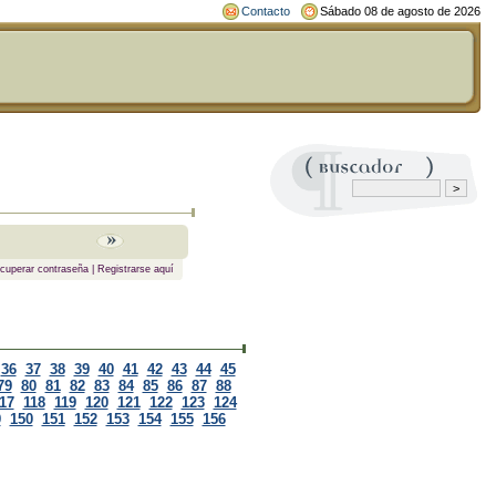
Contacto
Sábado 08 de agosto de 2026
cuperar contraseña
|
Registrarse aquí
36
37
38
39
40
41
42
43
44
45
79
80
81
82
83
84
85
86
87
88
17
118
119
120
121
122
123
124
9
150
151
152
153
154
155
156