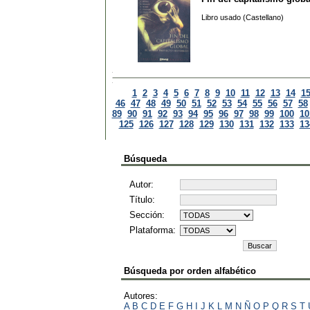
Libro usado (Castellano)
1
2
3
4
5
6
7
8
9
10
11
12
13
14
1
46
47
48
49
50
51
52
53
54
55
56
57
58
89
90
91
92
93
94
95
96
97
98
99
100
10
125
126
127
128
129
130
131
132
133
13
Búsqueda
Autor:
Título:
Sección:
Plataforma:
Búsqueda por orden alfabético
Autores:
A
B
C
D
E
F
G
H
I
J
K
L
M
N
Ñ
O
P
Q
R
S
T