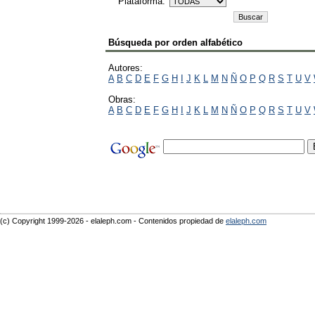
Plataforma:
Búsqueda por orden alfabético
Autores:
A
B
C
D
E
F
G
H
I
J
K
L
M
N
Ñ
O
P
Q
R
S
T
U
V
Obras:
A
B
C
D
E
F
G
H
I
J
K
L
M
N
Ñ
O
P
Q
R
S
T
U
V
(c) Copyright 1999-2026 - elaleph.com - Contenidos propiedad de
elaleph.com