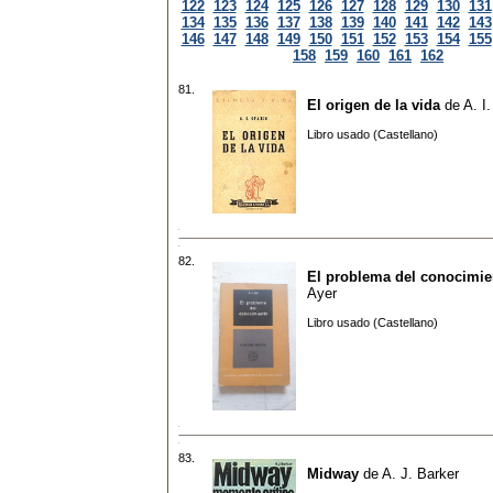
122
123
124
125
126
127
128
129
130
131
134
135
136
137
138
139
140
141
142
143
146
147
148
149
150
151
152
153
154
155
158
159
160
161
162
81.
El origen de la vida
de
A. I
Libro usado (Castellano)
82.
El problema del conocimie
Ayer
Libro usado (Castellano)
83.
Midway
de
A. J. Barker