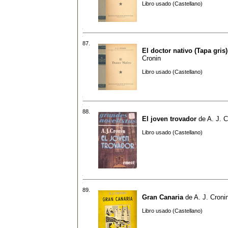
Libro usado (Castellano)
87.
El doctor nativo (Tapa gris)
Cronin
Libro usado (Castellano)
88.
El joven trovador
de
A. J. C
Libro usado (Castellano)
89.
Gran Canaria
de
A. J. Croni
Libro usado (Castellano)