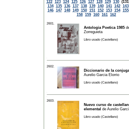
122
123
124
125
126
127
128
129
130
(131
134
135
136
137
138
139
140
141
142
143
146
147
148
149
150
151
152
153
154
155
158
159
160
161
162
2601.
Antologia Poetica 1985
d
Zorreguieta
Libro usado (Castellano)
2602.
Diccionario de la conjug
Aurelio Garcia Elorrio
Libro usado (Castellano)
2603.
Nuevo curso de castella
elemental
de
Aurelio Garci
Libro usado (Castellano)