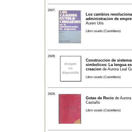
2607.
Los cambios revolucionar
administracion de empre
Auren Uris
Libro usado (Castellano)
2608.
Construccion de sistema
simbolicos: La lengua es
creacion
de
Aurora Leal G
Libro usado (Castellano)
2609.
Gotas de Rocio
de
Aurora 
Castaño
Libro usado (Castellano)