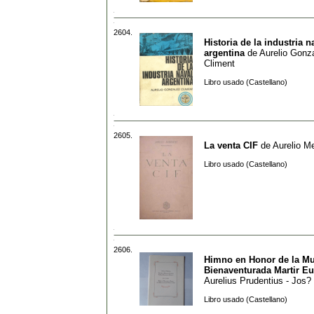
2604.
Historia de la industria n
argentina
de
Aurelio Gonz
Climent
Libro usado (Castellano)
2605.
La venta CIF
de
Aurelio M
Libro usado (Castellano)
2606.
Himno en Honor de la Mu
Bienaventurada Martir Eu
Aurelius Prudentius - Jos?
Libro usado (Castellano)