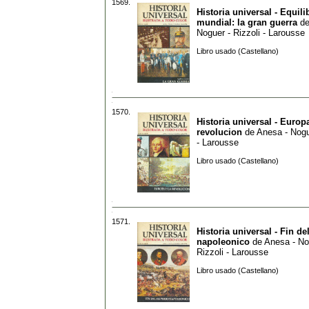
1569.
Historia universal - Equili
mundial: la gran guerra
d
Noguer - Rizzoli - Larousse
Libro usado (Castellano)
1570.
Historia universal - Europa
revolucion
de
Anesa - Nogu
- Larousse
Libro usado (Castellano)
1571.
Historia universal - Fin de
napoleonico
de
Anesa - No
Rizzoli - Larousse
Libro usado (Castellano)