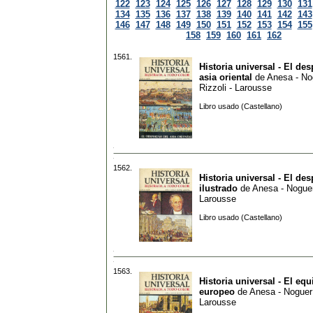
122
123
124
125
126
127
128
129
130
131
134
135
136
137
138
139
140
141
142
143
146
147
148
149
150
151
152
153
154
155
158
159
160
161
162
1561.
Historia universal - El des
asia oriental
de
Anesa - No
Rizzoli - Larousse
Libro usado (Castellano)
1562.
Historia universal - El de
ilustrado
de
Anesa - Noguer 
Larousse
Libro usado (Castellano)
1563.
Historia universal - El equ
europeo
de
Anesa - Noguer 
Larousse