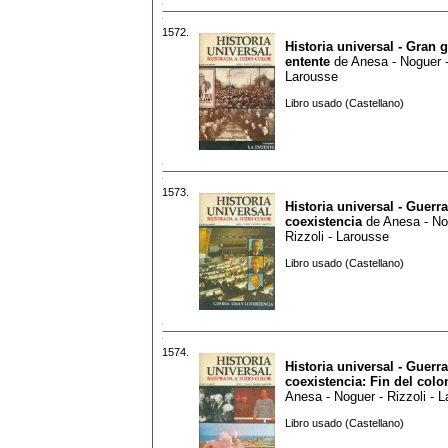
1572.
Historia universal - Gran 
entente
de
Anesa - Noguer -
Larousse
Libro usado (Castellano)
1573.
Historia universal - Guerra
coexistencia
de
Anesa - No
Rizzoli - Larousse
Libro usado (Castellano)
1574.
Historia universal - Guerra
coexistencia: Fin del colo
Anesa - Noguer - Rizzoli - 
Libro usado (Castellano)