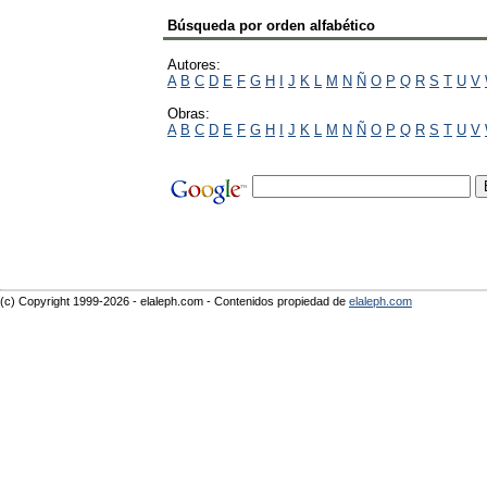
Búsqueda por orden alfabético
Autores:
A
B
C
D
E
F
G
H
I
J
K
L
M
N
Ñ
O
P
Q
R
S
T
U
V
Obras:
A
B
C
D
E
F
G
H
I
J
K
L
M
N
Ñ
O
P
Q
R
S
T
U
V
(c) Copyright 1999-2026 - elaleph.com - Contenidos propiedad de
elaleph.com