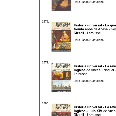
Libro usado (Castellano)
1578.
Historia universal - La gue
treinta años
de
Anesa - Nog
Rizzoli - Larousse
Libro usado (Castellano)
1579.
Historia universal - La re
Inglesa
de
Anesa - Noguer -
Larousse
Libro usado (Castellano)
1580.
Historia universal - La re
Inglesa - Luis XIV
de
Anesa
Rizzoli - Larousse