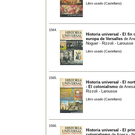
Libro usado (Castellano)
1564.
Historia universal - El fin 
europa de Versalles
de
Ane
Noguer - Rizzoli - Larousse
Libro usado (Castellano)
1565.
Historia universal - El nor
- El colonialismo
de
Anesa
Rizzoli - Larousse
Libro usado (Castellano)
1566.
Historia universal - El pri
colonialismo
de
Anesa - N