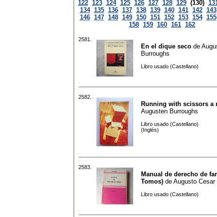
122
123
124
125
126
127
128
129
(130)
13
134
135
136
137
138
139
140
141
142
143
146
147
148
149
150
151
152
153
154
155
158
159
160
161
162
2581.
En el dique seco
de
Augu
Burroughs
Libro usado (Castellano)
2582.
Running with scissors a
Augusten Burroughs
Libro usado (Castellano)
(Inglés)
2583.
Manual de derecho de fam
Tomos)
de
Augusto Cesar 
Libro usado (Castellano)