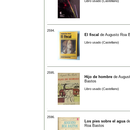
Libro usado (Castellano)
2594.
El fiscal
de
Augusto Roa 
Libro usado (Castellano)
2595.
Hijo de hombre
de
Augus
Bastos
Libro usado (Castellano)
2596.
Los pies sobre el agua
d
Roa Bastos