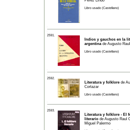
Perez Lindo
Libro usado (Castellano)
2591.
Indios y gauchos en la li
argentina
de
Augusto Raul
Libro usado (Castellano)
2592.
Literatura y folklore
de
Au
Cortazar
Libro usado (Castellano)
2593.
Literatura y folklore - El 
literario
de
Augusto Raul C
Miguel Palermo