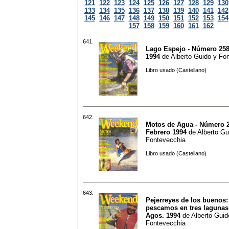
121
122
123
124
125
126
127
128
129
130
133
134
135
136
137
138
139
140
141
142
145
146
147
148
149
150
151
152
153
154
157
158
159
160
161
162
641.
Lago Espejo - Número 258
1994
de
Alberto Guido y Fo
Libro usado (Castellano)
642.
Motos de Agua - Número 2
Febrero 1994
de
Alberto Gu
Fontevecchia
Libro usado (Castellano)
643.
Pejerreyes de los buenos:
pescamos en tres lagunas 
Agos. 1994
de
Alberto Guid
Fontevecchia