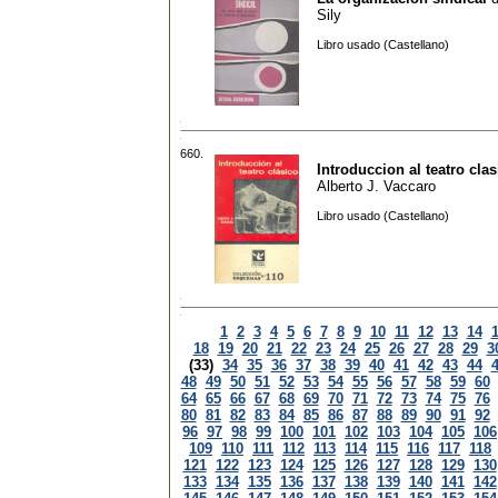
Sily
Libro usado (Castellano)
660.
Introduccion al teatro clas
Alberto J. Vaccaro
Libro usado (Castellano)
1
2
3
4
5
6
7
8
9
10
11
12
13
14
18
19
20
21
22
23
24
25
26
27
28
29
3
(33)
34
35
36
37
38
39
40
41
42
43
44
48
49
50
51
52
53
54
55
56
57
58
59
60
64
65
66
67
68
69
70
71
72
73
74
75
76
80
81
82
83
84
85
86
87
88
89
90
91
92
96
97
98
99
100
101
102
103
104
105
106
109
110
111
112
113
114
115
116
117
118
121
122
123
124
125
126
127
128
129
130
133
134
135
136
137
138
139
140
141
142