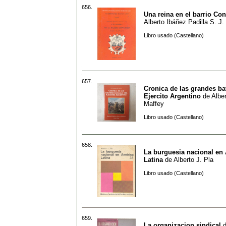
656.
Una reina en el barrio Co
Alberto Ibáñez Padilla S. J.
Libro usado (Castellano)
657.
Cronica de las grandes bat
Ejercito Argentino
de
Alber
Maffey
Libro usado (Castellano)
658.
La burguesia nacional en
Latina
de
Alberto J. Pla
Libro usado (Castellano)
659.
La organizacion sindical