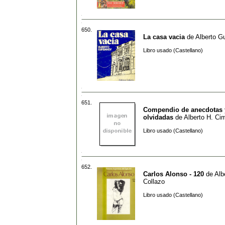
650.
La casa vacia
de
Alberto G
Libro usado (Castellano)
651.
Compendio de anecdotas 
olvidadas
de
Alberto H. Cim
Libro usado (Castellano)
652.
Carlos Alonso - 120
de
Alb
Collazo
Libro usado (Castellano)