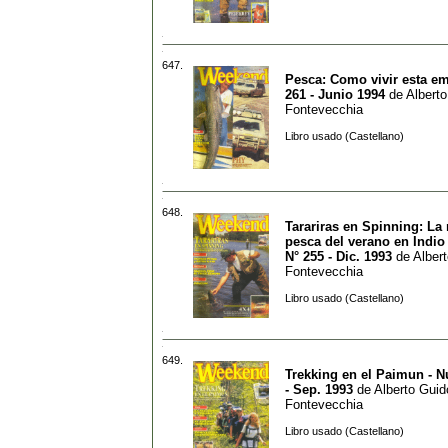
647.
Pesca: Como vivir esta em
261 - Junio 1994
de
Alberto
Fontevecchia
Libro usado (Castellano)
648.
Tarariras en Spinning: La
pesca del verano en Indio
N° 255 - Dic. 1993
de
Alber
Fontevecchia
Libro usado (Castellano)
649.
Trekking en el Paimun - 
- Sep. 1993
de
Alberto Guid
Fontevecchia
Libro usado (Castellano)