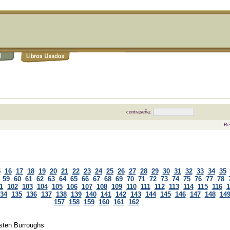
contraseña:
Re
5
16
17
18
19
20
21
22
23
24
25
26
27
28
29
30
31
32
33
34
35
59
60
61
62
63
64
65
66
67
68
69
70
71
72
73
74
75
76
77
78
1
102
103
104
105
106
107
108
109
110
111
112
113
114
115
116
1
34
135
136
137
138
139
140
141
142
143
144
145
146
147
148
14
157
158
159
160
161
162
sten Burroughs