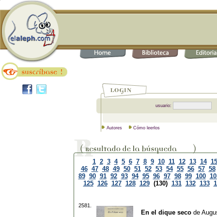
usuario:
Autores
Cómo leerlos
1
2
3
4
5
6
7
8
9
10
11
12
13
14
1
46
47
48
49
50
51
52
53
54
55
56
57
58
89
90
91
92
93
94
95
96
97
98
99
100
10
125
126
127
128
129
(130)
131
132
133
1
2581.
En el dique seco
de
Augu