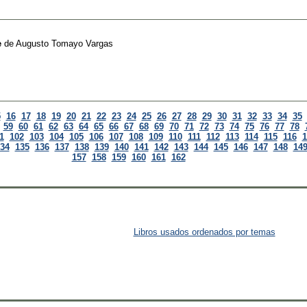
e
de
Augusto Tomayo Vargas
5
16
17
18
19
20
21
22
23
24
25
26
27
28
29
30
31
32
33
34
35
59
60
61
62
63
64
65
66
67
68
69
70
71
72
73
74
75
76
77
78
1
102
103
104
105
106
107
108
109
110
111
112
113
114
115
116
1
34
135
136
137
138
139
140
141
142
143
144
145
146
147
148
14
157
158
159
160
161
162
Libros usados ordenados por temas