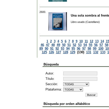
2600.
Una sola sombra al frent
Libro usado (Castellano)
1
2
3
4
5
6
7
8
9
10
11
12
13
14
1
46
47
48
49
50
51
52
53
54
55
56
57
58
89
90
91
92
93
94
95
96
97
98
99
100
10
125
126
127
128
129
(130)
131
132
133
1
Búsqueda
Autor:
Título:
Sección:
Plataforma:
Búsqueda por orden alfabético