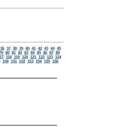
36
37
38
39
40
41
42
43
44
45
79
80
81
82
83
84
85
86
87
88
17
118
119
120
121
122
123
124
9
150
151
152
153
154
155
156