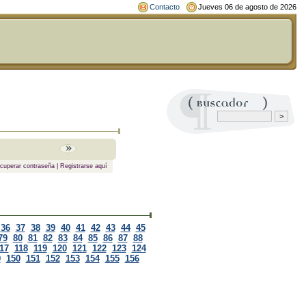
Contacto
Jueves 06 de agosto de 2026
cuperar contraseña
|
Registrarse aquí
36
37
38
39
40
41
42
43
44
45
79
80
81
82
83
84
85
86
87
88
17
118
119
120
121
122
123
124
9
150
151
152
153
154
155
156