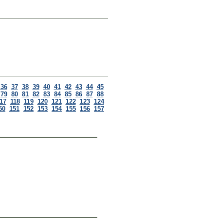
36
37
38
39
40
41
42
43
44
45
79
80
81
82
83
84
85
86
87
88
17
118
119
120
121
122
123
124
50
151
152
153
154
155
156
157