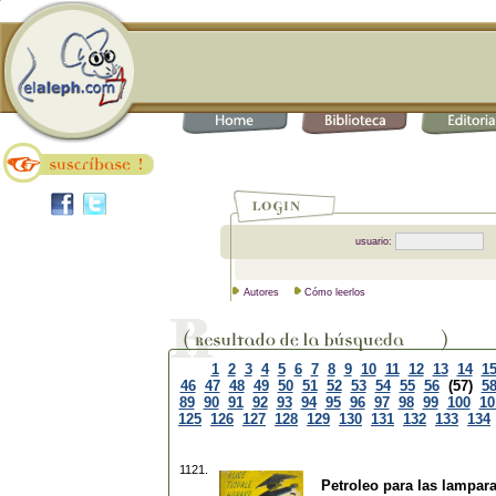
usuario:
Autores
Cómo leerlos
1
2
3
4
5
6
7
8
9
10
11
12
13
14
1
46
47
48
49
50
51
52
53
54
55
56
(57)
5
89
90
91
92
93
94
95
96
97
98
99
100
10
125
126
127
128
129
130
131
132
133
134
1121.
Petroleo para las lampar