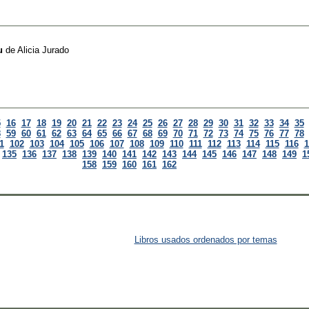
u
de
Alicia Jurado
5
16
17
18
19
20
21
22
23
24
25
26
27
28
29
30
31
32
33
34
35
8
59
60
61
62
63
64
65
66
67
68
69
70
71
72
73
74
75
76
77
78
1
102
103
104
105
106
107
108
109
110
111
112
113
114
115
116
1
135
136
137
138
139
140
141
142
143
144
145
146
147
148
149
1
158
159
160
161
162
Libros usados ordenados por temas