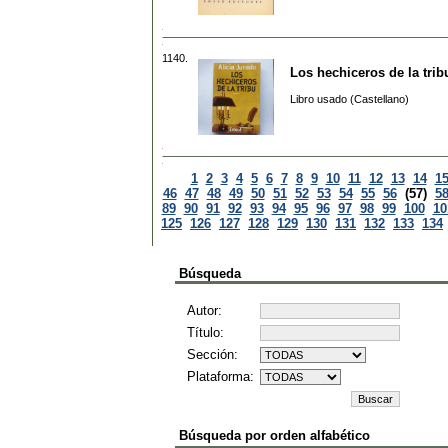
1140.
Los hechiceros de la trib
Libro usado (Castellano)
1
2
3
4
5
6
7
8
9
10
11
12
13
14
1
46
47
48
49
50
51
52
53
54
55
56
(57)
5
89
90
91
92
93
94
95
96
97
98
99
100
10
125
126
127
128
129
130
131
132
133
134
Búsqueda
Autor:
Título:
Sección:
Plataforma:
Búsqueda por orden alfabético