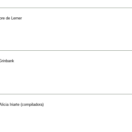
ore de Lerner
 Grinbank
Alicia Iriarte (compiladora)