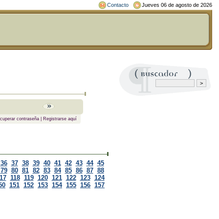
Contacto
Jueves 06 de agosto de 2026
cuperar contraseña
|
Registrarse aquí
36
37
38
39
40
41
42
43
44
45
79
80
81
82
83
84
85
86
87
88
17
118
119
120
121
122
123
124
50
151
152
153
154
155
156
157