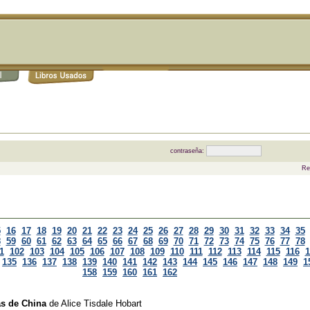
contraseña:
Re
5
16
17
18
19
20
21
22
23
24
25
26
27
28
29
30
31
32
33
34
35
8
59
60
61
62
63
64
65
66
67
68
69
70
71
72
73
74
75
76
77
78
1
102
103
104
105
106
107
108
109
110
111
112
113
114
115
116
1
135
136
137
138
139
140
141
142
143
144
145
146
147
148
149
1
158
159
160
161
162
as de China
de
Alice Tisdale Hobart