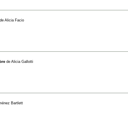
de
Alicia Facio
bre
de
Alicia Gallotti
ménez Bartlett