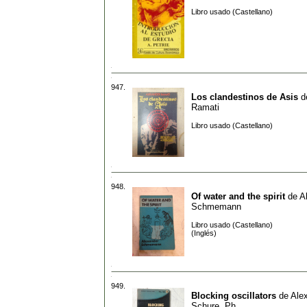
Libro usado (Castellano)
947.
Los clandestinos de Asis
d
Ramati
Libro usado (Castellano)
948.
Of water and the spirit
de
A
Schmemann
Libro usado (Castellano)
(Inglés)
949.
Blocking oscillators
de
Ale
Schure, Ph