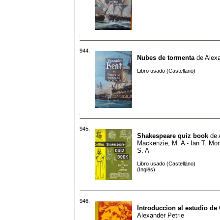
944.
Nubes de tormenta
de
Alex
Libro usado (Castellano)
945.
Shakespeare quiz book
de
Mackenzie, M. A - Ian T. Mor
S. A
Libro usado (Castellano)
(Inglés)
946.
Introduccion al estudio de
Alexander Petrie