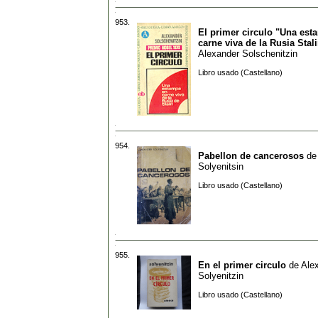
953.
El primer circulo "Una est
carne viva de la Rusia Stal
Alexander Solschenitzin
Libro usado (Castellano)
954.
Pabellon de cancerosos
d
Solyenitsin
Libro usado (Castellano)
955.
En el primer circulo
de
Ale
Solyenitzin
Libro usado (Castellano)