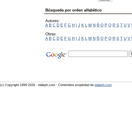
Búsqueda por orden alfabético
Autores:
A
B
C
D
E
F
G
H
I
J
K
L
M
N
Ñ
O
P
Q
R
S
T
U
V
Obras:
A
B
C
D
E
F
G
H
I
J
K
L
M
N
Ñ
O
P
Q
R
S
T
U
V
(c) Copyright 1999-2026 - elaleph.com - Contenidos propiedad de
elaleph.com