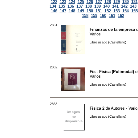
122
123
124
125
126
127
128
129
130
131
134
135
136
137
138
139
140
141
142
143
146
147
148
149
150
151
152
153
154
155
158
159
160
161
162
2861.
Finanzas de la empresa
Varios
Libro usado (Castellano)
2862.
Fis - Fisica (Polimodal)
d
Varios
Libro usado (Castellano)
2863.
Fisica 2
de
Autores - Vario
Libro usado (Castellano)