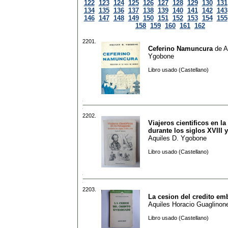
122
123
124
125
126
127
128
129
130
131
134
135
136
137
138
139
140
141
142
143
146
147
148
149
150
151
152
153
154
155
158
159
160
161
162
2201.
Ceferino Namuncura
de
A
Ygobone
Libro usado (Castellano)
2202.
Viajeros cientificos en l
durante los siglos XVIII 
Aquiles D. Ygobone
Libro usado (Castellano)
2203.
La cesion del credito e
Aquiles Horacio Guaglinon
Libro usado (Castellano)