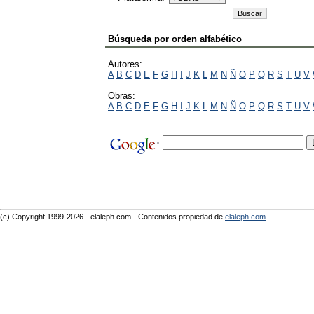
Búsqueda por orden alfabético
Autores:
A
B
C
D
E
F
G
H
I
J
K
L
M
N
Ñ
O
P
Q
R
S
T
U
V
Obras:
A
B
C
D
E
F
G
H
I
J
K
L
M
N
Ñ
O
P
Q
R
S
T
U
V
(c) Copyright 1999-2026 - elaleph.com - Contenidos propiedad de
elaleph.com