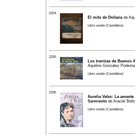
2204.
El mito de Doñana
de
Aqu
Libro usado (Castellano)
2205.
Los tranvias de Buenos A
Aquilino Gonzalez Podesta
Libro usado (Castellano)
2206.
Aurelia Velez: La amante
Sarmiento
de
Araceli Bello
Libro usado (Castellano)