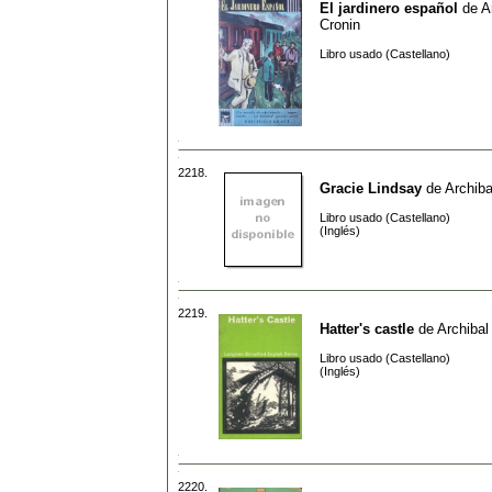
El jardinero español
de
A
Cronin
Libro usado (Castellano)
2218.
Gracie Lindsay
de
Archiba
Libro usado (Castellano)
(Inglés)
2219.
Hatter's castle
de
Archibal
Libro usado (Castellano)
(Inglés)
2220.