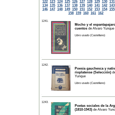
122
123
124
125
126
127
128
129
130
131
134
135
136
137
138
139
140
141
142
143
146
147
148
149
150
151
152
153
154
155
158
159
160
161
162
1241.
Mocho y el espantapajaro
cuentos
de
Alvaro Yunque
Libro usado (Castellano)
1242.
Poesia gauchesca y nativ
rioplatense (Selección)
d
Yunque
Libro usado (Castellano)
1243.
Poetas sociales de la Ar
(1810-1943)
de
Alvaro Yun