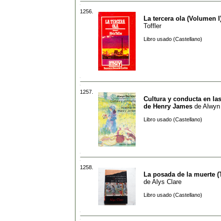
1256.
La tercera ola (Volumen I
Toffler
Libro usado (Castellano)
1257.
Cultura y conducta en la
de Henry James
de
Alwyn
Libro usado (Castellano)
1258.
La posada de la muerte (
de
Alys Clare
Libro usado (Castellano)