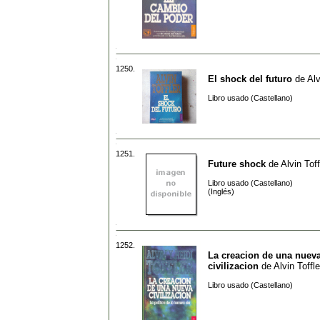
1250.
El shock del futuro
de
Alv
Libro usado (Castellano)
1251.
Future shock
de
Alvin Toff
Libro usado (Castellano)
(Inglés)
1252.
La creacion de una nuev
civilizacion
de
Alvin Toffle
Libro usado (Castellano)