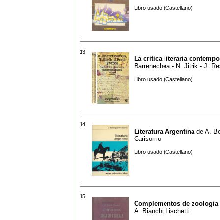
Libro usado (Castellano)
13.
La critica literaria contemp
Barrenechea - N. Jitrik - J. Re
Libro usado (Castellano)
14.
Literatura Argentina
de
A. B
Carisomo
Libro usado (Castellano)
15.
Complementos de zoologia 
A. Bianchi Lischetti