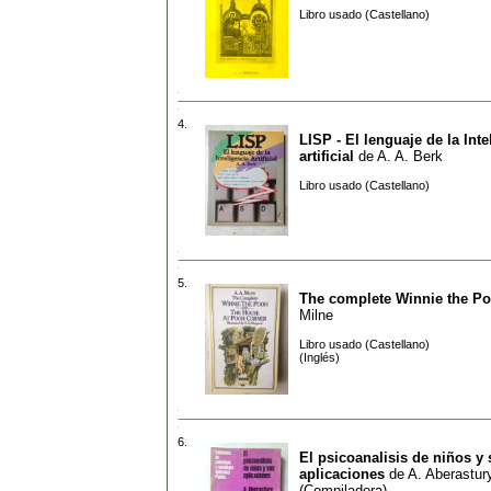
Libro usado (Castellano)
4.
LISP - El lenguaje de la Inte
artificial
de
A. A. Berk
Libro usado (Castellano)
5.
The complete Winnie the P
Milne
Libro usado (Castellano)
(Inglés)
6.
El psicoanalisis de niños y
aplicaciones
de
A. Aberastur
(Compiladora)