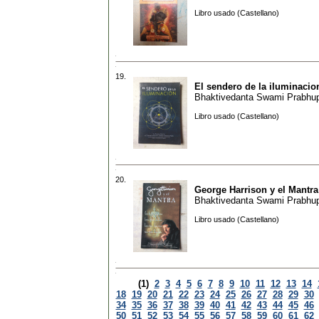
Libro usado (Castellano)
19.
El sendero de la iluminacio
Bhaktivedanta Swami Prabhu
Libro usado (Castellano)
20.
George Harrison y el Mantra
Bhaktivedanta Swami Prabhu
Libro usado (Castellano)
(1)
2
3
4
5
6
7
8
9
10
11
12
13
14
18
19
20
21
22
23
24
25
26
27
28
29
30
34
35
36
37
38
39
40
41
42
43
44
45
46
50
51
52
53
54
55
56
57
58
59
60
61
62