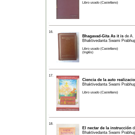
Libro usado (Castellano)
16.
Bhagavad-Gita As it is
de
A.
Bhaktivedanta Swami Prabhu
Libro usado (Castellano)
(Inglés)
17.
Ciencia de la auto realizaci
Bhaktivedanta Swami Prabhu
Libro usado (Castellano)
18.
El nectar de la instrucción
d
Bhaktivedanta Swami Prabhu