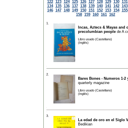
122
123
124
125
126
127
128
129
130
131
134
135
136
137
138
139
140
141
142
143
146
147
148
149
150
151
152
153
154
155
158
159
160
161
162
1.
Incas, Aztecs & Mayas and 
precolumbian people
de
A c
Libro usado (Castellano)
(Inglés)
2.
Bares Bones - Numeros 1-2 
quarterly magazine
Libro usado (Castellano)
(Inglés)
3.
La edad de oro en el Siglo 
Bedikian