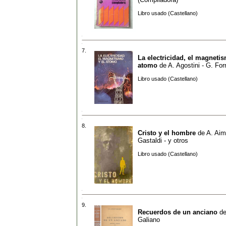
Libro usado (Castellano)
7.
La electricidad, el magnetis
atomo
de
A. Agostini - G. For
Libro usado (Castellano)
8.
Cristo y el hombre
de
A. Aimo
Gastaldi - y otros
Libro usado (Castellano)
9.
Recuerdos de un anciano
d
Galiano