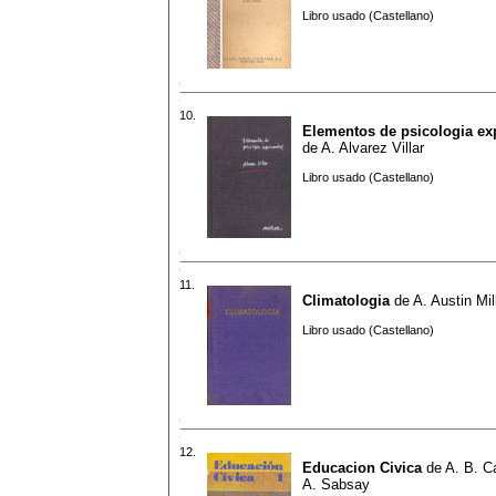
Libro usado (Castellano)
10.
Elementos de psicologia ex
de
A. Alvarez Villar
Libro usado (Castellano)
11.
Climatologia
de
A. Austin Mil
Libro usado (Castellano)
12.
Educacion Civica
de
A. B. Ca
A. Sabsay