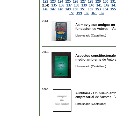
122
123
124
125
126
127
128
129
130
131
(134)
135
136
137
138
139
140
141
142
14
146
147
148
149
150
151
152
153
154
155
158
159
160
161
162
2661.
Asimov y sus amigos en 
fundacion
de
Autores - Va
Libro usado (Castellano)
2662.
Aspectos constitucionale
medio ambiente
de
Autore
Libro usado (Castellano)
2663.
Auditoria - Un nuevo enf
empresarial
de
Autores - 
Libro usado (Castellano)