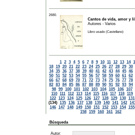
2680.
Cantos de vida, amor y li
Autores - Varios
Libro usado (Castellano)
1
2
3
4
5
6
7
8
9
10
11
12
13
14
18
19
20
21
22
23
24
25
26
27
28
29
30
34
35
36
37
38
39
40
41
42
43
44
45
46
50
51
52
53
54
55
56
57
58
59
60
61
62
66
67
68
69
70
71
72
73
74
75
76
77
78
82
83
84
85
86
87
88
89
90
91
92
93
94
98
99
100
101
102
103
104
105
106
107
110
111
112
113
114
115
116
117
118
119
122
123
124
125
126
127
128
129
130
131
(134)
135
136
137
138
139
140
141
142
14
146
147
148
149
150
151
152
153
154
155
158
159
160
161
162
Búsqueda
Autor: