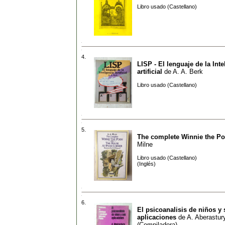
Libro usado (Castellano)
4.
LISP - El lenguaje de la Inte
artificial
de
A. A. Berk
Libro usado (Castellano)
5.
The complete Winnie the P
Milne
Libro usado (Castellano)
(Inglés)
6.
El psicoanalisis de niños y
aplicaciones
de
A. Aberastur
(Compiladora)