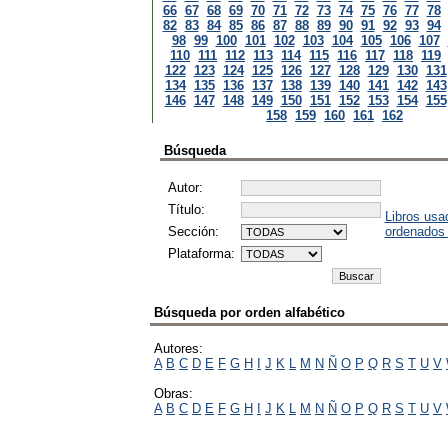
66
67
68
69
70
71
72
73
74
75
76
77
78
82
83
84
85
86
87
88
89
90
91
92
93
94
98
99
100
101
102
103
104
105
106
107
110
111
112
113
114
115
116
117
118
119
122
123
124
125
126
127
128
129
130
131
134
135
136
137
138
139
140
141
142
143
146
147
148
149
150
151
152
153
154
155
158
159
160
161
162
Búsqueda
Autor:
Título:
Libros usa
Sección:
ordenados
Plataforma:
Búsqueda por orden alfabético
Autores:
A
B
C
D
E
F
G
H
I
J
K
L
M
N
Ñ
O
P
Q
R
S
T
U
V
Obras:
A
B
C
D
E
F
G
H
I
J
K
L
M
N
Ñ
O
P
Q
R
S
T
U
V