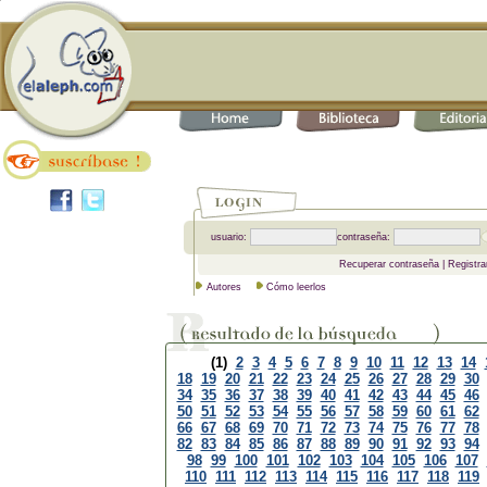
usuario:
contraseña:
Recuperar contraseña
|
Registra
Autores
Cómo leerlos
(1)
2
3
4
5
6
7
8
9
10
11
12
13
14
18
19
20
21
22
23
24
25
26
27
28
29
30
34
35
36
37
38
39
40
41
42
43
44
45
46
50
51
52
53
54
55
56
57
58
59
60
61
62
66
67
68
69
70
71
72
73
74
75
76
77
78
82
83
84
85
86
87
88
89
90
91
92
93
94
98
99
100
101
102
103
104
105
106
107
110
111
112
113
114
115
116
117
118
119