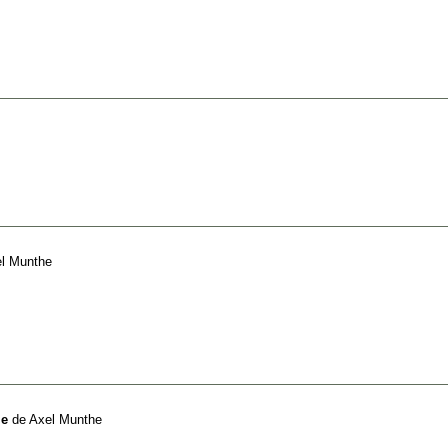
l Munthe
le
de
Axel Munthe