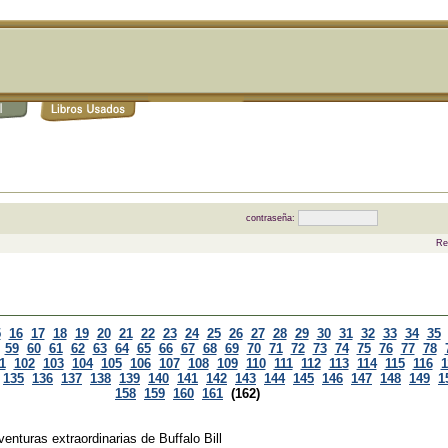
contraseña:
Re
5
16
17
18
19
20
21
22
23
24
25
26
27
28
29
30
31
32
33
34
35
59
60
61
62
63
64
65
66
67
68
69
70
71
72
73
74
75
76
77
78
1
102
103
104
105
106
107
108
109
110
111
112
113
114
115
116
1
135
136
137
138
139
140
141
142
143
144
145
146
147
148
149
1
158
159
160
161
(162)
venturas extraordinarias de Buffalo Bill