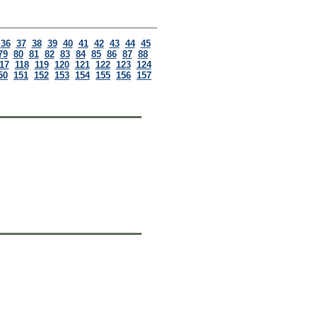
36
37
38
39
40
41
42
43
44
45
79
80
81
82
83
84
85
86
87
88
17
118
119
120
121
122
123
124
50
151
152
153
154
155
156
157