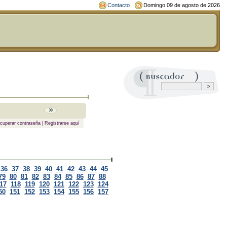
Contacto
Domingo 09 de agosto de 2026
cuperar contraseña
|
Registrarse aquí
36
37
38
39
40
41
42
43
44
45
79
80
81
82
83
84
85
86
87
88
17
118
119
120
121
122
123
124
50
151
152
153
154
155
156
157