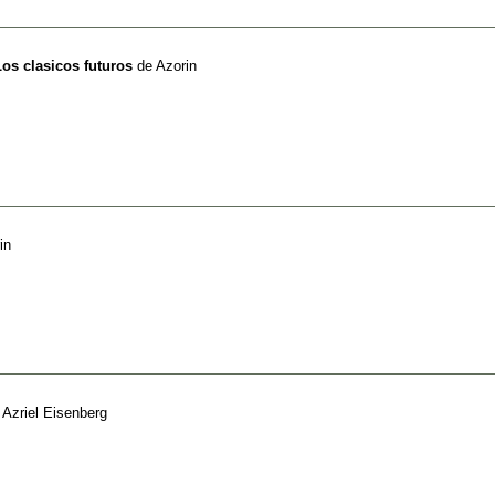
Los clasicos futuros
de
Azorin
in
e
Azriel Eisenberg