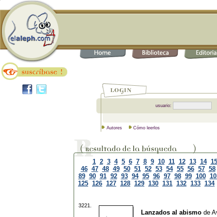
usuario:
Autores
Cómo leerlos
1
2
3
4
5
6
7
8
9
10
11
12
13
14
1
46
47
48
49
50
51
52
53
54
55
56
57
58
89
90
91
92
93
94
95
96
97
98
99
100
10
125
126
127
128
129
130
131
132
133
134
3221.
Lanzados al abismo
de
A