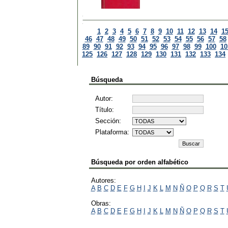
1
2
3
4
5
6
7
8
9
10
11
12
13
14
1
46
47
48
49
50
51
52
53
54
55
56
57
58
89
90
91
92
93
94
95
96
97
98
99
100
10
125
126
127
128
129
130
131
132
133
134
Búsqueda
Autor:
Título:
Sección:
Plataforma:
Búsqueda por orden alfabético
Autores:
A
B
C
D
E
F
G
H
I
J
K
L
M
N
Ñ
O
P
Q
R
S
T
Obras:
A
B
C
D
E
F
G
H
I
J
K
L
M
N
Ñ
O
P
Q
R
S
T