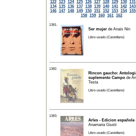
122
123
124
125
126
127
128
129
130
131
134
135
136
137
138
139
140
141
142
143
146
147
148
149
150
151
152
153
154
155
158
159
160
161
162
1381.
Ser mujer
de
Anais Nin
Libro usado (Castellano)
1382.
Rincon gaucho: Antologi
suplemento Campo
de
An
Testa
Libro usado (Castellano)
1383.
Arles - Edicion española
Anamaria Giusti
Libro usado (Castellano)