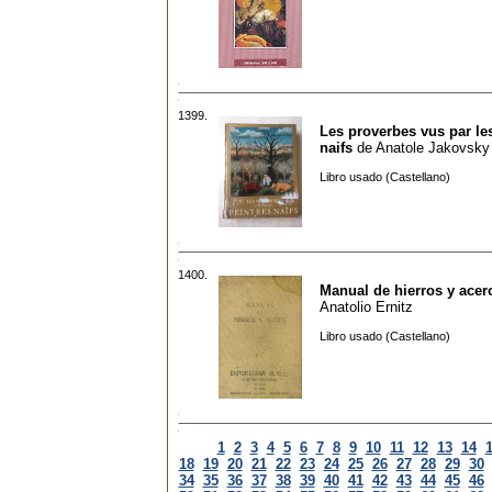
1399.
Les proverbes vus par le
naifs
de
Anatole Jakovsky
Libro usado (Castellano)
1400.
Manual de hierros y acer
Anatolio Ernitz
Libro usado (Castellano)
1
2
3
4
5
6
7
8
9
10
11
12
13
14
18
19
20
21
22
23
24
25
26
27
28
29
30
34
35
36
37
38
39
40
41
42
43
44
45
46