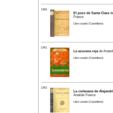
1390.
El pozo de Santa Clara
d
France
Libro usado (Castellano)
1391.
La azucena roja
de
Anatol
Libro usado (Castellano)
1392.
La cortesana de Alejandria
Anatole France
Libro usado (Castellano)