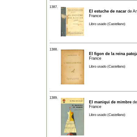
1387.
El estuche de nacar
de
An
France
Libro usado (Castellano)
1388.
El figon de la reina patoj
France
Libro usado (Castellano)
1389.
El maniqui de mimbre
d
France
Libro usado (Castellano)