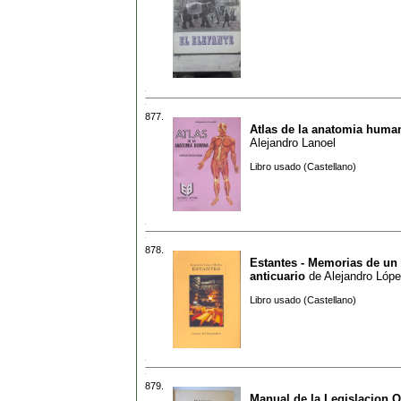
877.
Atlas de la anatomia huma
Alejandro Lanoel
Libro usado (Castellano)
878.
Estantes - Memorias de un 
anticuario
de
Alejandro Lóp
Libro usado (Castellano)
879.
Manual de la Legislacion O