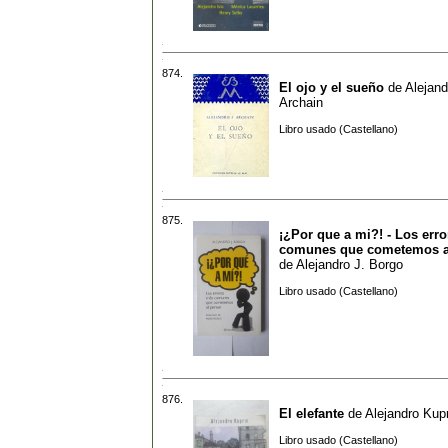
874.
El ojo y el sueño
de
Alejand
Archain
Libro usado (Castellano)
875.
¡¿Por que a mi?! - Los err
comunes que cometemos a
de
Alejandro J. Borgo
Libro usado (Castellano)
876.
El elefante
de
Alejandro Kup
Libro usado (Castellano)