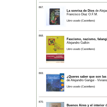
867.
La sonrisa de Dios
de
Aleja
Francisco Diaz O.F.M.
Libro usado (Castellano)
868.
Fascismo, nazismo, falan
Alejandro Galkin
Libro usado (Castellano)
869.
¿Queres saber que son las 
de
Alejandro Gangui - Viviana 
Libro usado (Castellano)
870.
Buenos Aires y el interior
d