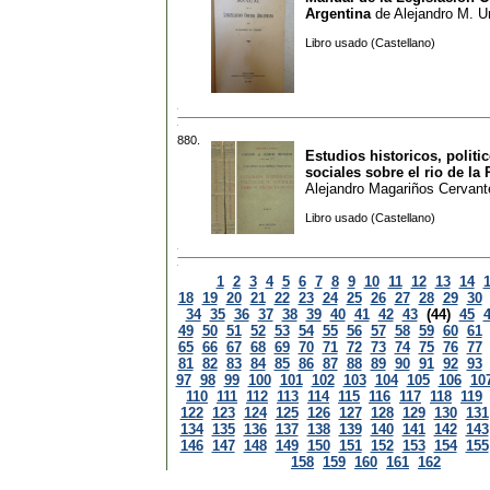
Argentina
de
Alejandro M. U
Libro usado (Castellano)
880.
Estudios historicos, politi
sociales sobre el rio de la 
Alejandro Magariños Cervant
Libro usado (Castellano)
1
2
3
4
5
6
7
8
9
10
11
12
13
14
18
19
20
21
22
23
24
25
26
27
28
29
30
34
35
36
37
38
39
40
41
42
43
(44)
45
49
50
51
52
53
54
55
56
57
58
59
60
61
65
66
67
68
69
70
71
72
73
74
75
76
77
81
82
83
84
85
86
87
88
89
90
91
92
93
97
98
99
100
101
102
103
104
105
106
10
110
111
112
113
114
115
116
117
118
119
122
123
124
125
126
127
128
129
130
131
134
135
136
137
138
139
140
141
142
143
146
147
148
149
150
151
152
153
154
155
158
159
160
161
162