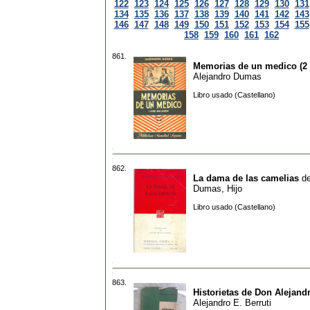
122
123
124
125
126
127
128
129
130
131
134
135
136
137
138
139
140
141
142
143
146
147
148
149
150
151
152
153
154
155
158
159
160
161
162
861.
Memorias de un medico (2 
Alejandro Dumas
Libro usado (Castellano)
862.
La dama de las camelias
d
Dumas, Hijo
Libro usado (Castellano)
863.
Historietas de Don Alejand
Alejandro E. Berruti