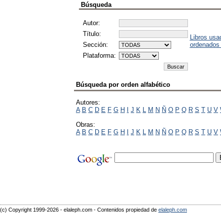
Búsqueda
Autor:
Título:
Libros usa
Sección:
ordenados
Plataforma:
Búsqueda por orden alfabético
Autores:
A
B
C
D
E
F
G
H
I
J
K
L
M
N
Ñ
O
P
Q
R
S
T
U
V
Obras:
A
B
C
D
E
F
G
H
I
J
K
L
M
N
Ñ
O
P
Q
R
S
T
U
V
(c) Copyright 1999-2026 - elaleph.com - Contenidos propiedad de
elaleph.com