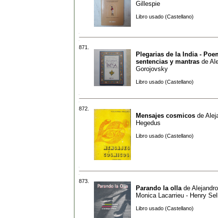
Gillespie
Libro usado (Castellano)
871.
Plegarias de la India - Poe
sentencias y mantras
de
Al
Gorojovsky
Libro usado (Castellano)
872.
Mensajes cosmicos
de
Alej
Hegedus
Libro usado (Castellano)
873.
Parando la olla
de
Alejandro
Monica Lacarrieu - Henry Se
Libro usado (Castellano)