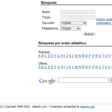
Búsqueda
Autor:
Título:
Libros usa
Sección:
ordenados
Plataforma:
Búsqueda por orden alfabético
Autores:
A
B
C
D
E
F
G
H
I
J
K
L
M
N
Ñ
O
P
Q
R
S
T
U
V
Obras:
A
B
C
D
E
F
G
H
I
J
K
L
M
N
Ñ
O
P
Q
R
S
T
U
V
(c) Copyright 1999-2026 - elaleph.com - Contenidos propiedad de
elaleph.com