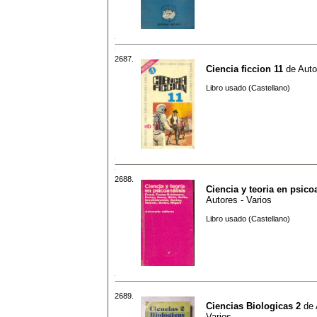
2687.
Ciencia ficcion 11
de
Auto
Libro usado (Castellano)
2688.
Ciencia y teoria en psico
Autores - Varios
Libro usado (Castellano)
2689.
Ciencias Biologicas 2
de
Varios