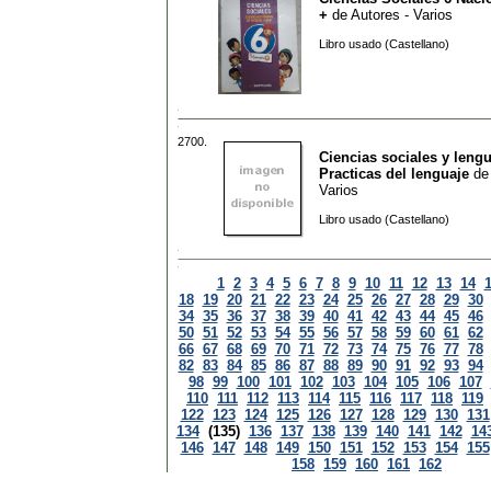
+
de
Autores - Varios
Libro usado (Castellano)
2700.
Ciencias sociales y lengu
Practicas del lenguaje
d
Varios
Libro usado (Castellano)
1
2
3
4
5
6
7
8
9
10
11
12
13
14
18
19
20
21
22
23
24
25
26
27
28
29
30
34
35
36
37
38
39
40
41
42
43
44
45
46
50
51
52
53
54
55
56
57
58
59
60
61
62
66
67
68
69
70
71
72
73
74
75
76
77
78
82
83
84
85
86
87
88
89
90
91
92
93
94
98
99
100
101
102
103
104
105
106
107
110
111
112
113
114
115
116
117
118
119
122
123
124
125
126
127
128
129
130
131
134
(135)
136
137
138
139
140
141
142
14
146
147
148
149
150
151
152
153
154
155
158
159
160
161
162