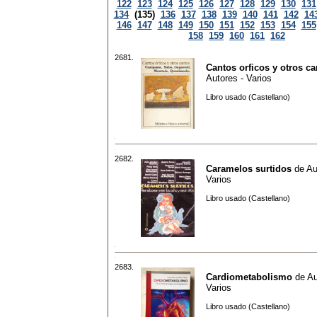
122
123
124
125
126
127
128
129
130
131
134
(135)
136
137
138
139
140
141
142
14
146
147
148
149
150
151
152
153
154
155
158
159
160
161
162
2681.
Cantos orficos y otros ca
Autores - Varios
Libro usado (Castellano)
2682.
Caramelos surtidos
de
Au
Varios
Libro usado (Castellano)
2683.
Cardiometabolismo
de
Au
Varios
Libro usado (Castellano)