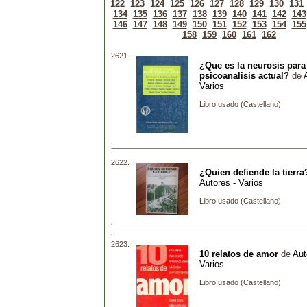
122
123
124
125
126
127
128
129
130
131
134
135
136
137
138
139
140
141
142
143
146
147
148
149
150
151
152
153
154
155
158
159
160
161
162
2621.
¿Que es la neurosis para
psicoanalisis actual?
de
Varios
Libro usado (Castellano)
2622.
¿Quien defiende la tierra
Autores - Varios
Libro usado (Castellano)
2623.
10 relatos de amor
de
Aut
Varios
Libro usado (Castellano)