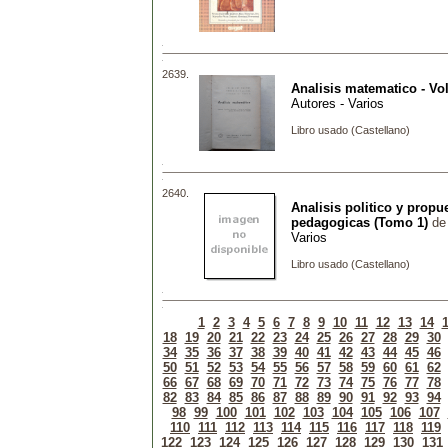
2639.
Analisis matematico - Vol
Autores - Varios
Libro usado (Castellano)
2640.
Analisis politico y propu
pedagogicas (Tomo 1)
d
Varios
Libro usado (Castellano)
1
2
3
4
5
6
7
8
9
10
11
12
13
14
18
19
20
21
22
23
24
25
26
27
28
29
30
34
35
36
37
38
39
40
41
42
43
44
45
46
50
51
52
53
54
55
56
57
58
59
60
61
62
66
67
68
69
70
71
72
73
74
75
76
77
78
82
83
84
85
86
87
88
89
90
91
92
93
94
98
99
100
101
102
103
104
105
106
107
110
111
112
113
114
115
116
117
118
119
122
123
124
125
126
127
128
129
130
131