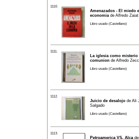
1110.
Amenazados - El miedo e
economia
de
Alfredo Zaiat
Libro usado (Castellano)
1111.
La iglesia como misterio
comunion
de
Alfredo Zec
Libro usado (Castellano)
1112.
Juicio de desalojo
de
Ali
Salgado
Libro usado (Castellano)
1113.
Petroamerica VS. Alca
d