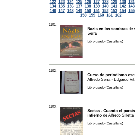
122
123
124
125
126
127
128
129
130
131
134
135
136
137
138
139
140
141
142
143
146
147
148
149
150
151
152
153
154
155
158
159
160
161
162
1101.
Nazis en las sombras
de
Serra
Libro usado (Castellano)
1102.
Curso de periodismo escr
Alfredo Serra - Edgardo Ri
Libro usado (Castellano)
1103.
Sectas - Cuando el parai
infierno
de
Alfredo Silletta
Libro usado (Castellano)