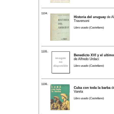
1104.
Historia del uruguay
de
A
Traversoni
Libro usado (Castellano)
1105.
Benedicto XVI y el ultim
de
Alfredo Urdaci
Libro usado (Castellano)
1106.
Cuba con toda la barba
d
Varela
Libro usado (Castellano)