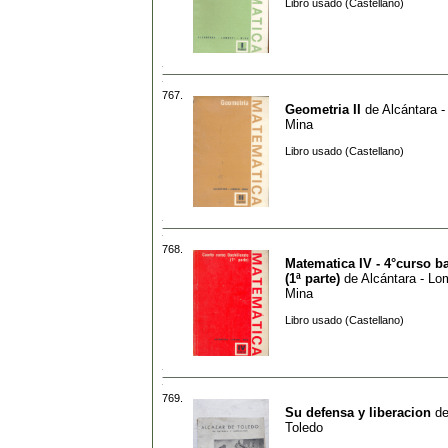
Libro usado (Castellano)
767.
Geometria II
de
Alcántara -
Mina
Libro usado (Castellano)
768.
Matematica IV - 4°curso ba
(1ª parte)
de
Alcántara - Lo
Mina
Libro usado (Castellano)
769.
Su defensa y liberacion
d
Toledo