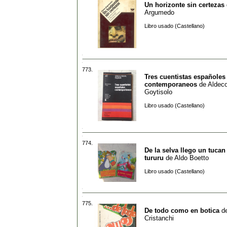
Un horizonte sin certezas
Argumedo
Libro usado (Castellano)
773.
Tres cuentistas españoles
contemporaneos
de
Aldeco
Goytisolo
Libro usado (Castellano)
774.
De la selva llego un tucan
tururu
de
Aldo Boetto
Libro usado (Castellano)
775.
De todo como en botica
d
Cristanchi