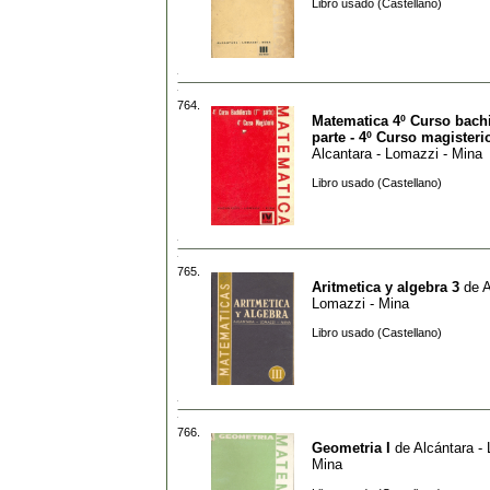
Libro usado (Castellano)
764.
Matematica 4º Curso bachi
parte - 4º Curso magisteri
Alcantara - Lomazzi - Mina
Libro usado (Castellano)
765.
Aritmetica y algebra 3
de
A
Lomazzi - Mina
Libro usado (Castellano)
766.
Geometria I
de
Alcántara -
Mina