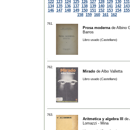
122
123
124
125
126
127
128
129
130
131
134
135
136
137
138
139
140
141
142
143
146
147
148
149
150
151
152
153
154
155
158
159
160
161
162
761.
Prosa moderna
de
Albino 
Barros
Libro usado (Castellano)
762.
Mirado
de
Albo Valletta
Libro usado (Castellano)
763.
Aritmetica y algebra III
de
Lomazzi - Mina