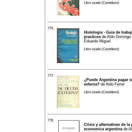
Libro usado (Castellano)
776.
Histologia - Guia de traba
practicos
de
Aldo Domingo 
Eduardo Miguel
Libro usado (Castellano)
777.
¿Puede Argentina pagar 
externa?
de
Aldo Ferrer
Libro usado (Castellano)
778.
Crisis y alternativas de la 
economica argentina
de
Al