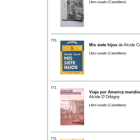
Libro usado (Castellano)
770.
Mis siete hijos
de
Alcide C
Libro usado (Castellano)
771.
Viaje por America meridio
Alcide D´Orbigny
Libro usado (Castellano)
772.