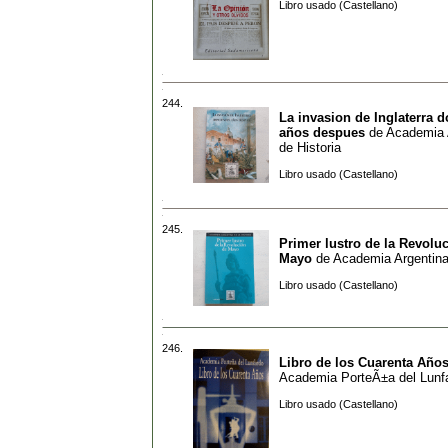
Libro usado (Castellano)
244.
La invasion de Inglaterra 
años despues
de
Academia 
de Historia
Libro usado (Castellano)
245.
Primer lustro de la Revolu
Mayo
de
Academia Argentina
Libro usado (Castellano)
246.
Libro de los Cuarenta Año
Academia PorteÃ±a del Lunf
Libro usado (Castellano)