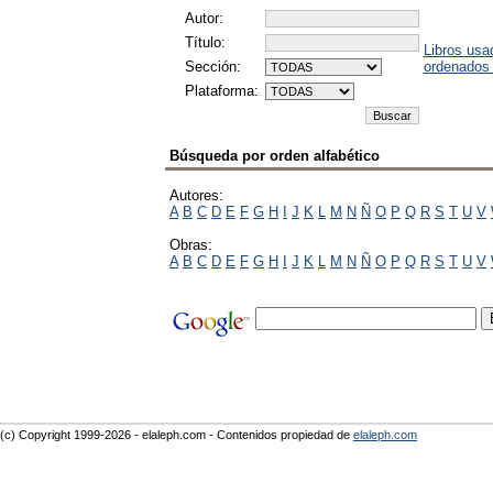
Autor:
Título:
Libros usa
Sección:
ordenados
Plataforma:
Búsqueda por orden alfabético
Autores:
A
B
C
D
E
F
G
H
I
J
K
L
M
N
Ñ
O
P
Q
R
S
T
U
V
Obras:
A
B
C
D
E
F
G
H
I
J
K
L
M
N
Ñ
O
P
Q
R
S
T
U
V
(c) Copyright 1999-2026 - elaleph.com - Contenidos propiedad de
elaleph.com