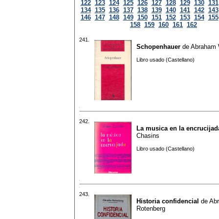
122
123
124
125
126
127
128
129
130
131
134
135
136
137
138
139
140
141
142
143
146
147
148
149
150
151
152
153
154
155
158
159
160
161
162
241.
Schopenhauer
de
Abraham
Libro usado (Castellano)
242.
La musica en la encrucijad
Chasins
Libro usado (Castellano)
243.
Historia confidencial
de
Ab
Rotenberg