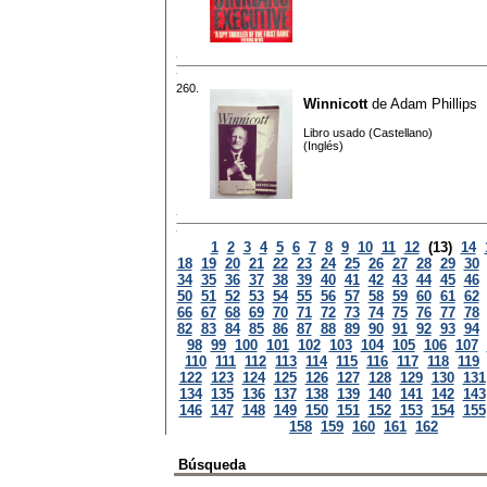
260.
Winnicott
de
Adam Phillips
Libro usado (Castellano)
(Inglés)
1
2
3
4
5
6
7
8
9
10
11
12
(13)
14
18
19
20
21
22
23
24
25
26
27
28
29
30
34
35
36
37
38
39
40
41
42
43
44
45
46
50
51
52
53
54
55
56
57
58
59
60
61
62
66
67
68
69
70
71
72
73
74
75
76
77
78
82
83
84
85
86
87
88
89
90
91
92
93
94
98
99
100
101
102
103
104
105
106
107
110
111
112
113
114
115
116
117
118
119
122
123
124
125
126
127
128
129
130
131
134
135
136
137
138
139
140
141
142
143
146
147
148
149
150
151
152
153
154
155
158
159
160
161
162
Búsqueda