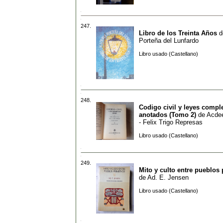
247.
Libro de los Treinta Años
d
Porteña del Lunfardo
Libro usado (Castellano)
248.
Codigo civil y leyes compl
anotados (Tomo 2)
de
Acdee
- Felix Trigo Represas
Libro usado (Castellano)
249.
Mito y culto entre pueblos 
de
Ad. E. Jensen
Libro usado (Castellano)