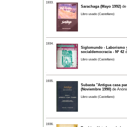
1933.
Sarachaga (Mayo 1992)
de
Libro usado (Castellano)
1934.
Siglomundo - Laborismo 
socialdemocracia - Nº 42
Libro usado (Castellano)
1935.
Subasta "Antigua casa pa
(Noviembre 1990)
de
Anón
Libro usado (Castellano)
1936.