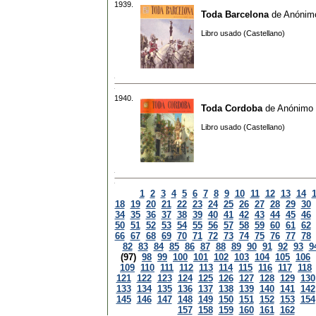
1939.
Toda Barcelona
de
Anónim
Libro usado (Castellano)
1940.
Toda Cordoba
de
Anónimo
Libro usado (Castellano)
1
2
3
4
5
6
7
8
9
10
11
12
13
14
18
19
20
21
22
23
24
25
26
27
28
29
30
34
35
36
37
38
39
40
41
42
43
44
45
46
50
51
52
53
54
55
56
57
58
59
60
61
62
66
67
68
69
70
71
72
73
74
75
76
77
78
82
83
84
85
86
87
88
89
90
91
92
93
9
(97)
98
99
100
101
102
103
104
105
106
109
110
111
112
113
114
115
116
117
118
121
122
123
124
125
126
127
128
129
130
133
134
135
136
137
138
139
140
141
142
145
146
147
148
149
150
151
152
153
154
157
158
159
160
161
162