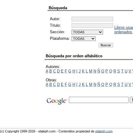
Búsqueda
Autor:
Título:
Libros usa
Sección:
ordenados
Plataforma:
Búsqueda por orden alfabético
Autores:
A
B
C
D
E
F
G
H
I
J
K
L
M
N
Ñ
O
P
Q
R
S
T
U
V
Obras:
A
B
C
D
E
F
G
H
I
J
K
L
M
N
Ñ
O
P
Q
R
S
T
U
V
(c) Copyright 1999-2026 - elaleph.com - Contenidos propiedad de
elaleph.com