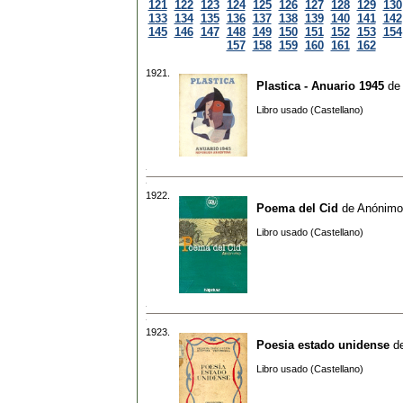
121
122
123
124
125
126
127
128
129
130
133
134
135
136
137
138
139
140
141
142
145
146
147
148
149
150
151
152
153
154
157
158
159
160
161
162
1921.
Plastica - Anuario 1945
de
Libro usado (Castellano)
1922.
Poema del Cid
de
Anónimo
Libro usado (Castellano)
1923.
Poesia estado unidense
d
Libro usado (Castellano)