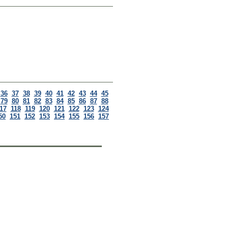
36
37
38
39
40
41
42
43
44
45
79
80
81
82
83
84
85
86
87
88
17
118
119
120
121
122
123
124
50
151
152
153
154
155
156
157