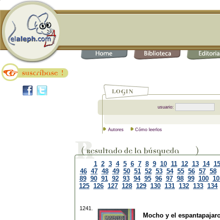
usuario:
Autores
Cómo leerlos
1
2
3
4
5
6
7
8
9
10
11
12
13
14
1
46
47
48
49
50
51
52
53
54
55
56
57
58
89
90
91
92
93
94
95
96
97
98
99
100
10
125
126
127
128
129
130
131
132
133
134
1241.
Mocho y el espantapajaro