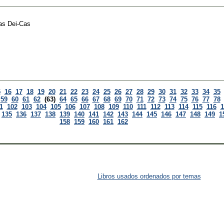
as Dei-Cas
5
16
17
18
19
20
21
22
23
24
25
26
27
28
29
30
31
32
33
34
35
59
60
61
62
(63)
64
65
66
67
68
69
70
71
72
73
74
75
76
77
78
1
102
103
104
105
106
107
108
109
110
111
112
113
114
115
116
1
135
136
137
138
139
140
141
142
143
144
145
146
147
148
149
1
158
159
160
161
162
Libros usados ordenados por temas