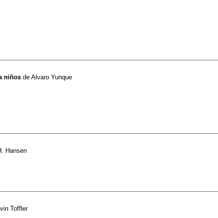
a niños
de
Alvaro Yunque
H. Hansen
vin Toffler