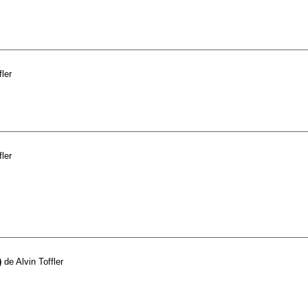
fler
fler
)
de
Alvin Toffler