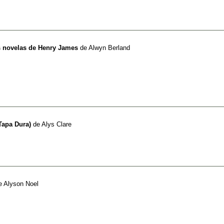
s novelas de Henry James
de
Alwyn Berland
Tapa Dura)
de
Alys Clare
e
Alyson Noel