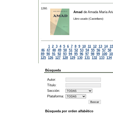
1260.
Amad
de
Amada María Ari
Libro usado (Castellano)
1
2
3
4
5
6
7
8
9
10
11
12
13
14
1
46
47
48
49
50
51
52
53
54
55
56
57
58
89
90
91
92
93
94
95
96
97
98
99
100
10
125
126
127
128
129
130
131
132
133
134
Búsqueda
Autor:
Título:
Sección:
Plataforma:
Búsqueda por orden alfabético