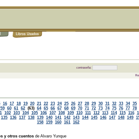
contraseña:
Re
5
16
17
18
19
20
21
22
23
24
25
26
27
28
29
30
31
32
33
34
35
59
60
61
62
(63)
64
65
66
67
68
69
70
71
72
73
74
75
76
77
78
1
102
103
104
105
106
107
108
109
110
111
112
113
114
115
116
1
135
136
137
138
139
140
141
142
143
144
145
146
147
148
149
1
158
159
160
161
162
s y otros cuentos
de
Alvaro Yunque