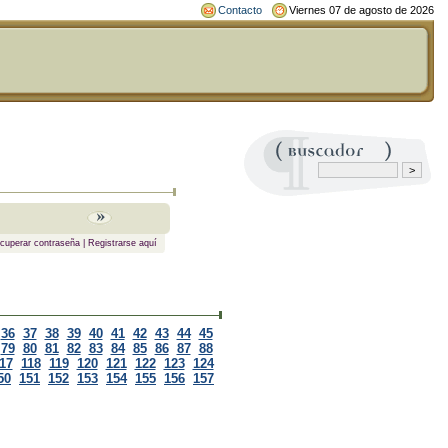
Contacto
Viernes 07 de agosto de 2026
cuperar contraseña
|
Registrarse aquí
36
37
38
39
40
41
42
43
44
45
79
80
81
82
83
84
85
86
87
88
17
118
119
120
121
122
123
124
50
151
152
153
154
155
156
157