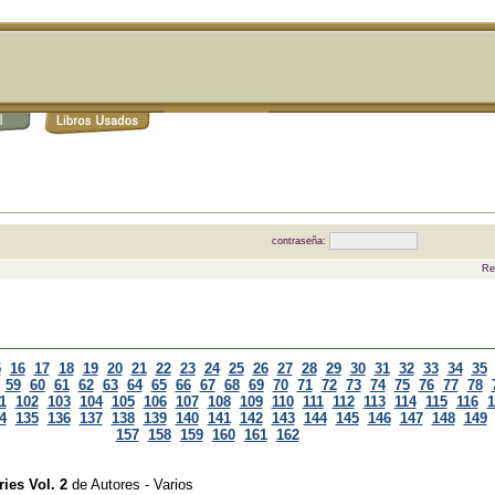
contraseña:
Re
5
16
17
18
19
20
21
22
23
24
25
26
27
28
29
30
31
32
33
34
35
59
60
61
62
63
64
65
66
67
68
69
70
71
72
73
74
75
76
77
78
1
102
103
104
105
106
107
108
109
110
111
112
113
114
115
116
1
4
135
136
137
138
139
140
141
142
143
144
145
146
147
148
149
157
158
159
160
161
162
ies Vol. 2
de
Autores - Varios