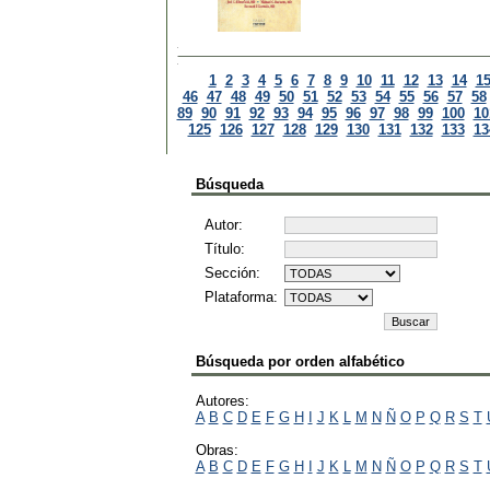
1
2
3
4
5
6
7
8
9
10
11
12
13
14
1
46
47
48
49
50
51
52
53
54
55
56
57
58
89
90
91
92
93
94
95
96
97
98
99
100
10
125
126
127
128
129
130
131
132
133
13
Búsqueda
Autor:
Título:
Sección:
Plataforma:
Búsqueda por orden alfabético
Autores:
A
B
C
D
E
F
G
H
I
J
K
L
M
N
Ñ
O
P
Q
R
S
T
Obras:
A
B
C
D
E
F
G
H
I
J
K
L
M
N
Ñ
O
P
Q
R
S
T