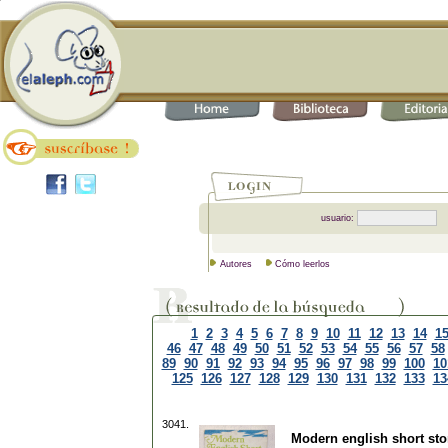
usuario:
Autores
Cómo leerlos
1
2
3
4
5
6
7
8
9
10
11
12
13
14
1
46
47
48
49
50
51
52
53
54
55
56
57
58
89
90
91
92
93
94
95
96
97
98
99
100
10
125
126
127
128
129
130
131
132
133
13
3041.
Modern english short stor