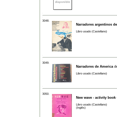
3048.
Narradores argentinos d
Libro usado (Castellano)
3049.
Narradores de America
d
Libro usado (Castellano)
3050.
New wave - activity book 
Libro usado (Castellano)
(Inglés)