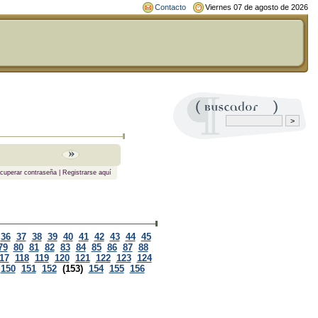
Contacto
Viernes 07 de agosto de 2026
cuperar contraseña
|
Registrarse aquí
36
37
38
39
40
41
42
43
44
45
79
80
81
82
83
84
85
86
87
88
17
118
119
120
121
122
123
124
150
151
152
(153)
154
155
156