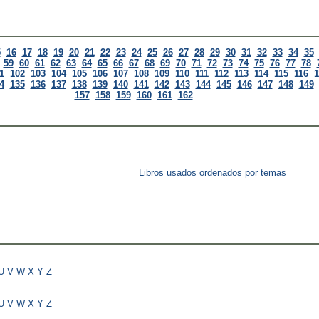
5
16
17
18
19
20
21
22
23
24
25
26
27
28
29
30
31
32
33
34
35
59
60
61
62
63
64
65
66
67
68
69
70
71
72
73
74
75
76
77
78
1
102
103
104
105
106
107
108
109
110
111
112
113
114
115
116
1
4
135
136
137
138
139
140
141
142
143
144
145
146
147
148
149
157
158
159
160
161
162
Libros usados ordenados por temas
U
V
W
X
Y
Z
U
V
W
X
Y
Z