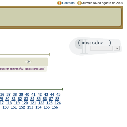
Contacto
Jueves 06 de agosto de 2026
cuperar contraseña
|
Registrarse aquí
36
37
38
39
40
41
42
43
44
45
79
80
81
82
83
84
85
86
87
88
17
118
119
120
121
122
123
124
9
150
151
152
153
154
155
156