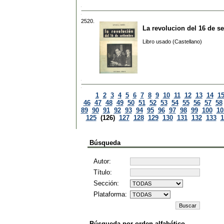
2520.
La revolucion del 16 de s
Libro usado (Castellano)
1
2
3
4
5
6
7
8
9
10
11
12
13
14
1
46
47
48
49
50
51
52
53
54
55
56
57
58
89
90
91
92
93
94
95
96
97
98
99
100
10
125
(126)
127
128
129
130
131
132
133
1
Búsqueda
Autor:
Título:
Sección:
Plataforma:
Búsqueda por orden alfabético