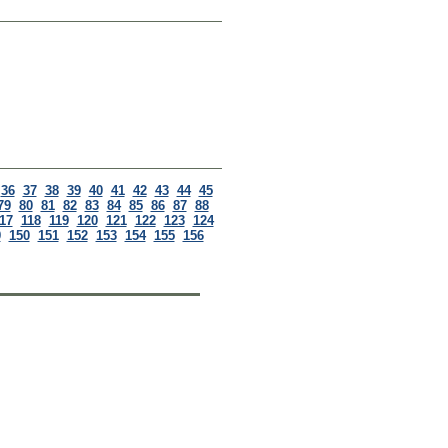
36
37
38
39
40
41
42
43
44
45
79
80
81
82
83
84
85
86
87
88
17
118
119
120
121
122
123
124
9
150
151
152
153
154
155
156