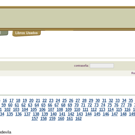
contraseña:
Re
5
16
17
18
19
20
21
22
23
24
25
26
27
28
29
30
31
32
33
34
35
59
60
61
62
63
64
65
66
67
68
69
70
71
72
73
74
75
76
77
78
1
102
103
104
105
106
107
108
109
110
111
112
113
114
115
116
1
34
135
136
137
138
139
140
141
142
143
144
145
146
147
148
14
157
158
159
160
161
162
pdevila