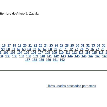
etiembre
de
Arturo J. Zabala
5
16
17
18
19
20
21
22
23
24
25
26
27
28
29
30
31
32
33
34
35
59
60
61
62
63
64
65
66
67
68
69
70
71
72
73
74
75
76
77
78
1
102
103
104
105
106
107
108
109
110
111
112
113
114
115
116
1
34
135
136
137
138
139
140
141
142
143
144
145
146
147
148
14
157
158
159
160
161
162
Libros usados ordenados por temas