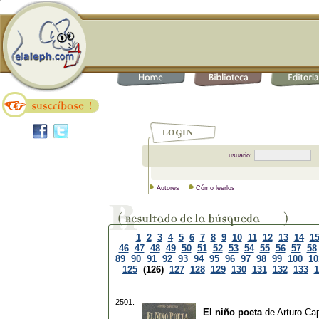
usuario:
Autores
Cómo leerlos
1
2
3
4
5
6
7
8
9
10
11
12
13
14
1
46
47
48
49
50
51
52
53
54
55
56
57
58
89
90
91
92
93
94
95
96
97
98
99
100
10
125
(126)
127
128
129
130
131
132
133
1
2501.
El niño poeta
de
Arturo Ca