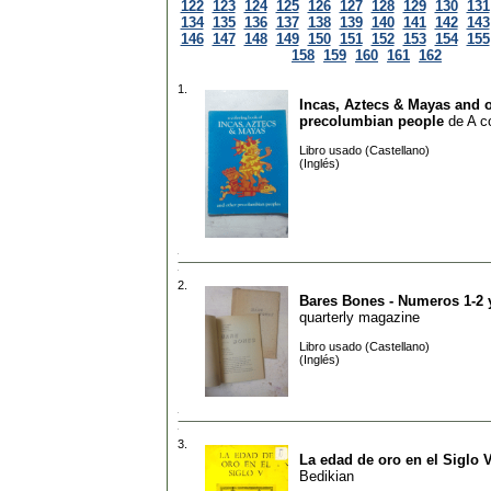
122
123
124
125
126
127
128
129
130
131
134
135
136
137
138
139
140
141
142
143
146
147
148
149
150
151
152
153
154
155
158
159
160
161
162
1.
Incas, Aztecs & Mayas and 
precolumbian people
de
A c
Libro usado (Castellano)
(Inglés)
2.
Bares Bones - Numeros 1-2 
quarterly magazine
Libro usado (Castellano)
(Inglés)
3.
La edad de oro en el Siglo 
Bedikian