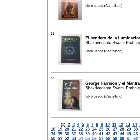
Libro usado (Castellano)
19.
El sendero de la iluminacio
Bhaktivedanta Swami Prabhu
Libro usado (Castellano)
20.
George Harrison y el Mantra
Bhaktivedanta Swami Prabhu
Libro usado (Castellano)
(1)
2
3
4
5
6
7
8
9
10
11
12
13
14
18
19
20
21
22
23
24
25
26
27
28
29
30
34
35
36
37
38
39
40
41
42
43
44
45
46
50
51
52
53
54
55
56
57
58
59
60
61
62