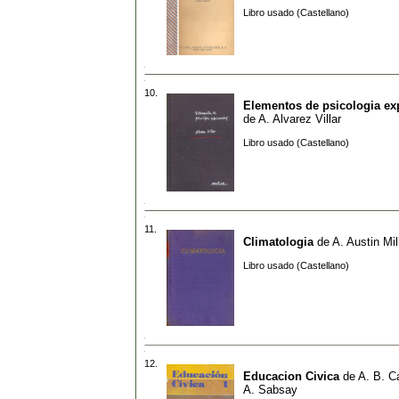
Libro usado (Castellano)
10.
Elementos de psicologia ex
de
A. Alvarez Villar
Libro usado (Castellano)
11.
Climatologia
de
A. Austin Mil
Libro usado (Castellano)
12.
Educacion Civica
de
A. B. Ca
A. Sabsay