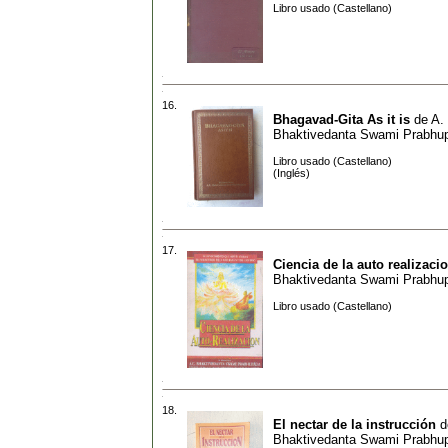
Libro usado (Castellano)
16.
Bhagavad-Gita As it is
de
A.
Bhaktivedanta Swami Prabhu
Libro usado (Castellano)
(Inglés)
17.
Ciencia de la auto realizaci
Bhaktivedanta Swami Prabhu
Libro usado (Castellano)
18.
El nectar de la instrucción
d
Bhaktivedanta Swami Prabhu