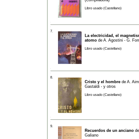
Libro usado (Castellano)
7.
La electricidad, el magnetis
atomo
de
A. Agostini - G. For
Libro usado (Castellano)
8.
Cristo y el hombre
de
A. Aimo
Gastaldi - y otros
Libro usado (Castellano)
9.
Recuerdos de un anciano
d
Galiano