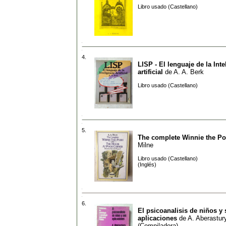
Libro usado (Castellano)
4.
LISP - El lenguaje de la Inte
artificial
de
A. A. Berk
Libro usado (Castellano)
5.
The complete Winnie the P
Milne
Libro usado (Castellano)
(Inglés)
6.
El psicoanalisis de niños y
aplicaciones
de
A. Aberastur
(Compiladora)