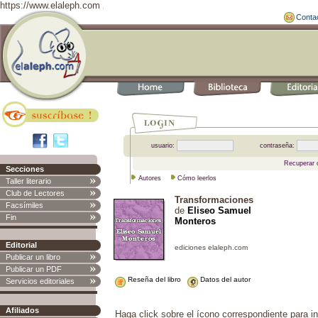
https://www.elaleph.com
Conta
usuario:
contraseña:
Recuperar 
Secciones
Autores
Cómo leerlos
Taller literario
Club de Lectores
Transformaciones
Facsímiles
de
Eliseo Samuel
Fin
Monteros
Editorial
Publicar un libro
Publicar un PDF
Reseña del libro
Datos del autor
Servicios editoriales
Afiliados
Haga click sobre el ícono correspondiente para in