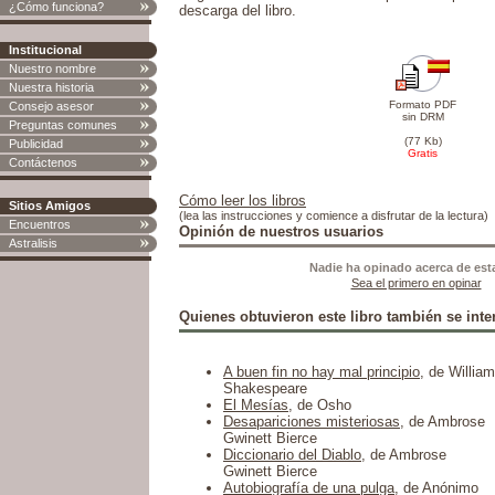
¿Cómo funciona?
descarga del libro.
Institucional
Nuestro nombre
Nuestra historia
Formato PDF
Consejo asesor
sin DRM
Preguntas comunes
(77 Kb)
Publicidad
Gratis
Contáctenos
Cómo leer los libros
Sitios Amigos
(lea las instrucciones y comience a disfrutar de la lectura)
Encuentros
Opinión de nuestros usuarios
Astralisis
Nadie ha opinado acerca de est
Sea el primero en opinar
Quienes obtuvieron este libro también se inter
A buen fin no hay mal principio
, de William
Shakespeare
El Mesías
, de Osho
Desapariciones misteriosas
, de Ambrose
Gwinett Bierce
Diccionario del Diablo
, de Ambrose
Gwinett Bierce
Autobiografía de una pulga
, de Anónimo