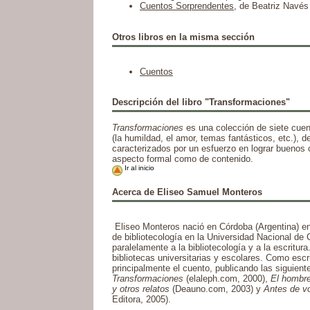
Cuentos Sorprendentes
, de Beatriz Navés
Otros libros en la misma sección
Cuentos
Descripción del libro "Transformaciones"
Transformaciones
es una colección de siete cuen
(la humildad, el amor, temas fantásticos, etc.), de
caracterizados por un esfuerzo en lograr buenos 
aspecto formal como de contenido.
Ir al inicio
Acerca de Eliseo Samuel Monteros
Eliseo Monteros nació en Córdoba (Argentina) en
de bibliotecología en la Universidad Nacional de
paralelamente a la bibliotecología y a la escritur
bibliotecas universitarias y escolares. Como escri
principalmente el cuento, publicando las siguient
Transformaciones
(elaleph.com, 2000),
El hombr
y otros relatos
(Deauno.com, 2003) y
Antes de v
Editora, 2005).