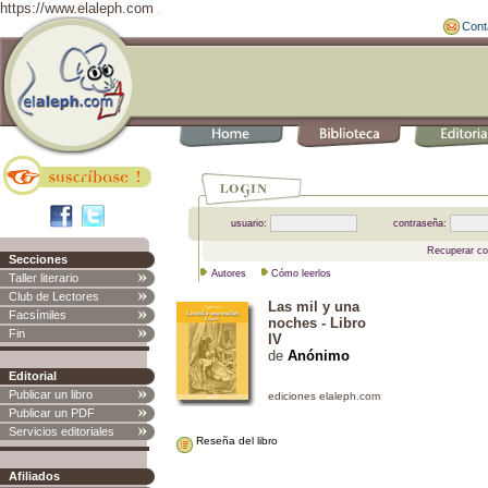
https://www.elaleph.com
Cont
usuario:
contraseña:
Recuperar co
Secciones
Autores
Cómo leerlos
Taller literario
Club de Lectores
Las mil y una
Facsímiles
noches - Libro
Fin
IV
de
Anónimo
Editorial
Publicar un libro
Publicar un PDF
Servicios editoriales
Reseña del libro
Afiliados