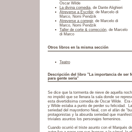
Oscar Wilde
La divina comedia
, de Dante Alighieri
Atreverse a Escribir
, de Marcelo di
Marco, Nomi Pendzik
Atreverse a corregir
, de Marcelo di
Marco, Nomi Pendzik
Taller de corte & corrección
, de Marcelo
di Marco
Otros libros en la misma sección
Teatro
Descripción del libro "La importancia de ser f
para gente seria"
Se dice que la tormenta de nieve de aquella noch
no impidió que se llenara la sala donde se repre
esta divertidisima comedia de Oscar Wilde. Era 
y Wilde estaba a punto de perder su felicidad. La
seriedad del mayordomo Neal, con el afán de "bun
protagonistas y la absurda seriedad que manifes
triviales asuntos los personajes femeninos.
Cuando ocurrió el triste asunto con el Marqués d
autor fue a parar con sus huesos a la cárcel, la o