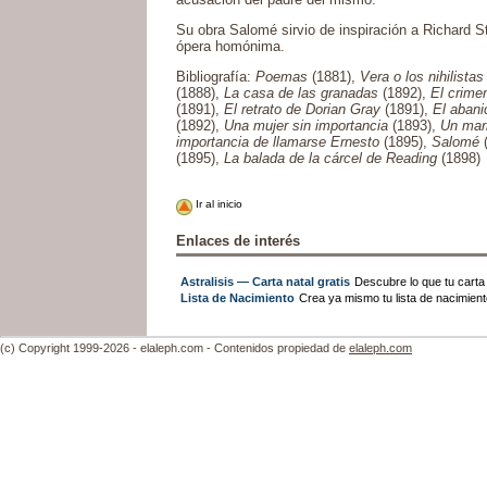
Su obra Salomé sirvio de inspiración a Richard St
ópera homónima.
Bibliografía:
Poemas
(1881),
Vera o los nihilistas
(1888),
La casa de las granadas
(1892),
El crimen
(1891),
El retrato de Dorian Gray
(1891),
El abani
(1892),
Una mujer sin importancia
(1893),
Un mar
importancia de llamarse Ernesto
(1895),
Salomé
(
(1895),
La balada de la cárcel de Reading
(1898)
Ir al inicio
Enlaces de interés
Astralisis — Carta natal gratis
Descubre lo que tu carta n
Lista de Nacimiento
Crea ya mismo tu lista de nacimien
(c) Copyright 1999-2026 - elaleph.com - Contenidos propiedad de
elaleph.com