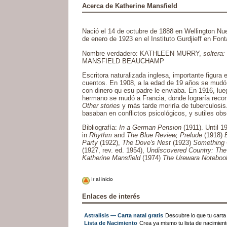
Acerca de Katherine Mansfield
Nació el 14 de octubre de 1888 en Wellington Nu
de enero de 1923 en el Instituto Gurdjieff en Fon
Nombre verdadero: KATHLEEN MURRY,
soltera:
MANSFIELD BEAUCHAMP
Escritora naturalizada inglesa, importante figura 
cuentos. En 1908, a la edad de 19 años se mudó a
con dinero qu esu padre le enviaba. En 1916, lue
hermano se mudó a Francia, donde lograría reco
Other stories
y más tarde moriría de tuberculosis.
basaban en conflictos psicológicos, y sutiles ob
Bibliografía:
In a German Pension
(1911). Until 1
in
Rhythm
and
The Blue Review,
Prelude
(1918)
Party
(1922),
The Dove's Nest
(1923)
Something 
(1927, rev. ed. 1954),
Undiscovered Country: The
Katherine Mansfield
(1974)
The Urewara Noteboo
Ir al inicio
Enlaces de interés
Astralisis — Carta natal gratis
Descubre lo que tu carta n
Lista de Nacimiento
Crea ya mismo tu lista de nacimien