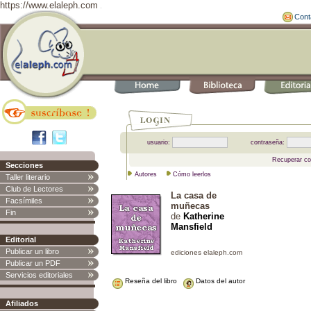
https://www.elaleph.com
Cont
usuario:
contraseña:
Recuperar co
Secciones
Autores
Cómo leerlos
Taller literario
Club de Lectores
La casa de
Facsímiles
muñecas
Fin
de
Katherine
Mansfield
Editorial
Publicar un libro
Publicar un PDF
Servicios editoriales
Reseña del libro
Datos del autor
Afiliados