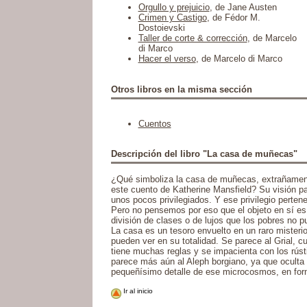
Orgullo y prejuicio
, de Jane Austen
Crimen y Castigo
, de Fédor M.
Dostoievski
Taller de corte & corrección
, de Marcelo
di Marco
Hacer el verso
, de Marcelo di Marco
Otros libros en la misma sección
Cuentos
Descripción del libro "La casa de muñecas"
¿Qué simboliza la casa de muñecas, extrañamen
este cuento de Katherine Mansfield? Su visión p
unos pocos privilegiados. Y ese privilegio perten
Pero no pensemos por eso que el objeto en sí es
división de clases o de lujos que los pobres no p
La casa es un tesoro envuelto en un raro misteri
pueden ver en su totalidad. Se parece al Grial, c
tiene muchas reglas y se impacienta con los rúst
parece más aún al Aleph borgiano, ya que oculta 
pequeñísimo detalle de ese microcosmos, en fo
Ir al inicio