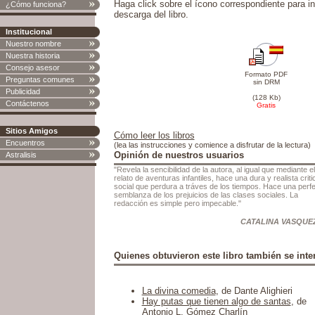
Haga click sobre el ícono correspondiente para in
¿Cómo funciona?
descarga del libro.
Institucional
Nuestro nombre
Nuestra historia
Consejo asesor
Formato PDF
Preguntas comunes
sin DRM
Publicidad
(128 Kb)
Contáctenos
Gratis
Sitios Amigos
Cómo leer los libros
Encuentros
(lea las instrucciones y comience a disfrutar de la lectura)
Opinión de nuestros usuarios
Astralisis
"Revela la sencibilidad de la autora, al igual que mediante el
relato de aventuras infantiles, hace una dura y realista criti
social que perdura a tráves de los tiempos. Hace una perf
semblanza de los prejuicios de las clases sociales. La
redacción es simple pero impecable."
CATALINA VASQUE
Quienes obtuvieron este libro también se inter
La divina comedia
, de Dante Alighieri
Hay putas que tienen algo de santas
, de
Antonio L. Gómez Charlín