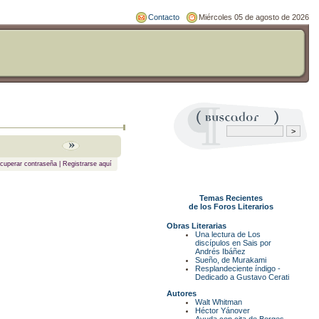
Contacto
Miércoles 05 de agosto de 2026
cuperar contraseña
|
Registrarse aquí
Temas Recientes
de los Foros Literarios
Obras Literarias
Una lectura de Los
discípulos en Sais por
Andrés Ibáñez
Sueño, de Murakami
Resplandeciente índigo -
Dedicado a Gustavo Cerati
Autores
Walt Whitman
Héctor Yánover