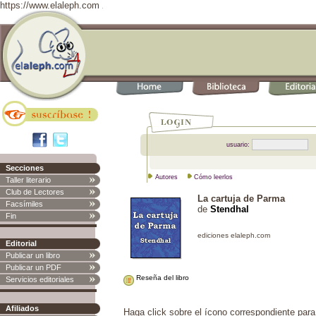
https://www.elaleph.com
usuario:
Secciones
Autores
Cómo leerlos
Taller literario
Club de Lectores
La cartuja de Parma
Facsímiles
de
Stendhal
Fin
Editorial
Publicar un libro
Publicar un PDF
Reseña del libro
Servicios editoriales
Afiliados
Haga click sobre el ícono correspondiente para 