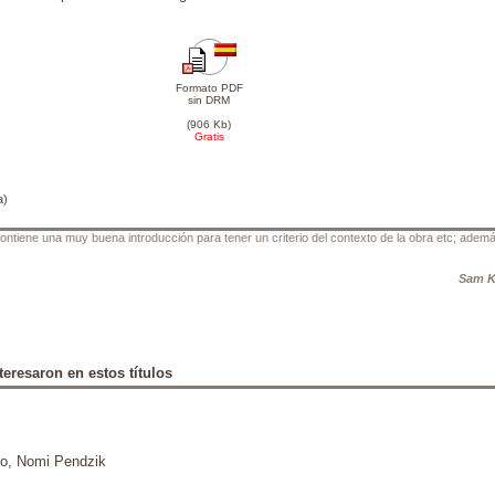
Formato PDF
sin DRM
(906 Kb)
Gratis
a)
ontiene una muy buena introducción para tener un criterio del contexto de la obra etc; adem
Sam K
teresaron en estos títulos
co, Nomi Pendzik