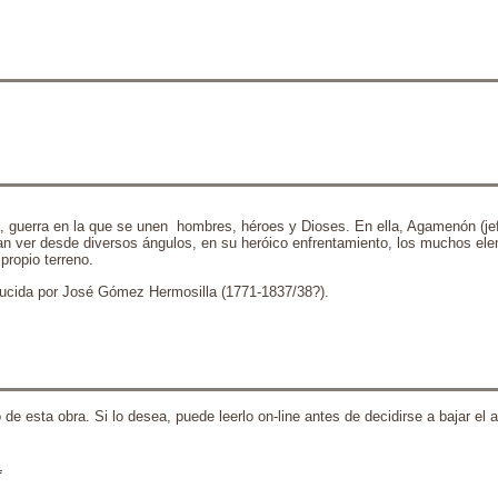
oya, guerra en la que se unen hombres, héroes y Dioses. En ella, Agamenón (jef
ejan ver desde diversos ángulos, en su heróico enfrentamiento, los muchos el
ropio terreno.
aducida por José Gómez Hermosilla (1771-1837/38?).
esta obra. Si lo desea, puede leerlo on-line antes de decidirse a bajar el ar
L