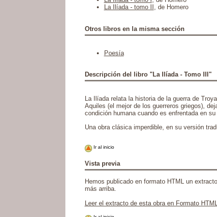
La Ilíada - tomo II
, de Homero
Otros libros en la misma sección
Poesía
Descripción del libro "La Ilíada - Tomo III"
La Ilíada relata la historia de la guerra de Tr
Aquiles (el mejor de los guerreros griegos), d
condición humana cuando es enfrentada en su p
Una obra clásica imperdible, en su versión tr
Ir al inicio
Vista previa
Hemos publicado en formato HTML un extracto de 
más arriba.
Leer el extracto de esta obra en Formato HTM
Ir al inicio