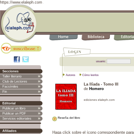
https://www.elaleph.com
usuario:
Secciones
Autores
Cómo leerlos
Taller literario
Club de Lectores
La Ilíada - Tomo III
Facsímiles
de
Homero
Fin
Editorial
Publicar un libro
Publicar un PDF
Reseña del libro
Servicios editoriales
Afiliados
Haga click sobre el ícono correspondiente para 