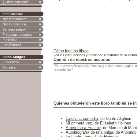
¿Cómo funciona?
Institucional
Nuestro nombre
Nuestra historia
Consejo asesor
Preguntas comunes
Publicidad
Contáctenos
Cómo leer los libros
(lea las instrucciones y comience a disfrutar de la lectur
Sitios Amigos
Opinión de nuestros usuarios
Encuentros
"Es una versión completísima la que tiene esta pagina, c
Astralisis
recomiendo "
Quienes obtuvieron este libro también se in
La divina comedia
, de Dante Alighieri
Mi primera vez
, de Elizabeth Holmes
Atreverse a Escribir
, de Marcelo di Mar
Autobiografía de una pulga
, de Anónimo
La Ilíada - tomo I
, de Homero