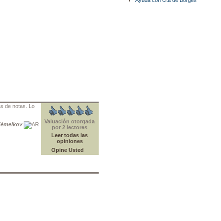
Ayuda con cita de Borges
ás de notas. Lo
Valuación otorgada
émelkov
por 2 lectores
Leer todas las
opiniones
Opine Usted