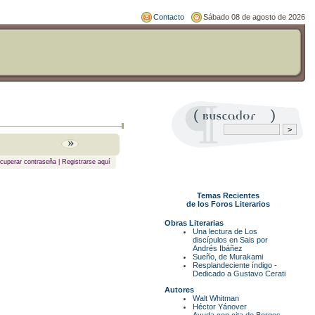
Contacto
Sábado 08 de agosto de 2026
cuperar contraseña
|
Registrarse aquí
Temas Recientes
de los Foros Literarios
Obras Literarias
Una lectura de Los
discípulos en Sais por
Andrés Ibáñez
Sueño, de Murakami
Resplandeciente índigo -
Dedicado a Gustavo Cerati
Autores
Walt Whitman
Héctor Yánover