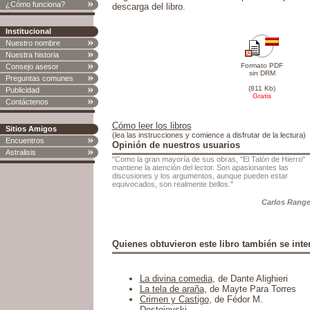
¿Cómo funciona?
descarga del libro.
Institucional
Nuestro nombre
Nuestra historia
Formato PDF
Consejo asesor
sin DRM
Preguntas comunes
(811 Kb)
Publicidad
Gratis
Contáctenos
Cómo leer los libros
Sitios Amigos
(lea las instrucciones y comience a disfrutar de la lectura)
Encuentros
Opinión de nuestros usuarios
Astralisis
"Como la gran mayoría de sus obras, "El Talón de Hierro"
mantiene la atención del lector. Son apasionantes las
discusiones y los argumentos, aunque pueden estar
equivocados, son realmente bellos."
Carlos Range
Quienes obtuvieron este libro también se inter
La divina comedia
, de Dante Alighieri
La tela de araña
, de Mayte Para Torres
Crimen y Castigo
, de Fédor M.
Dostoievski