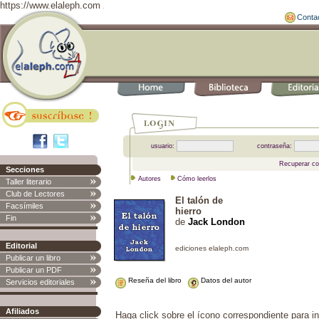
https://www.elaleph.com
Conta
usuario:
contraseña:
Recuperar co
Secciones
Autores
Cómo leerlos
Taller literario
Club de Lectores
El talón de
Facsímiles
hierro
Fin
de
Jack London
Editorial
Publicar un libro
Publicar un PDF
Reseña del libro
Datos del autor
Servicios editoriales
Afiliados
Haga click sobre el ícono correspondiente para in