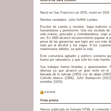
Acerca de Jack London
Nació en San Francisco en 1876, murió en 1916
Nombre verdadero: John Griffith London
Escritor de cuento y novelas, logra realismo 
humanitarios y pesimismo. Una vez recibido de b
sido marino, pescador y contrabandista, viajó
oro. En 1900 alcanzó reconocimiento popular al p
pesar de las ganancias que logro por sus más de
todo por el alcohol y los viajes. A los cuare
matrimonios fallidos, se quitó la vida.
Este comunista agitador y político sostenía q
bueno por naturaleza, y que sólo los más fuertes
Sus trabajos fueron brutales y apasionantes.
idiomas ya que alcanzó un gran éxito en el ext
llamada de lo salvaje
(1903)
Los de abajo
(1903
Colmillo blanco
(1906),
John Barleycorn
(1913
estrellas
(1915).
Ir al inicio
Vista previa
Hemos publicado en formato HTML el contenido ín