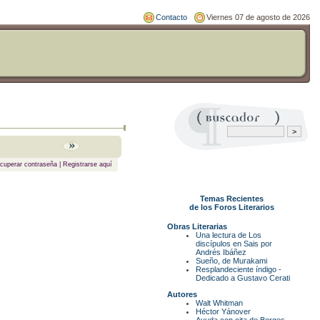
Contacto
Viernes 07 de agosto de 2026
cuperar contraseña
|
Registrarse aquí
Temas Recientes
de los Foros Literarios
Obras Literarias
Una lectura de Los
discípulos en Sais por
Andrés Ibáñez
Sueño, de Murakami
Resplandeciente índigo -
Dedicado a Gustavo Cerati
Autores
Walt Whitman
Héctor Yánover