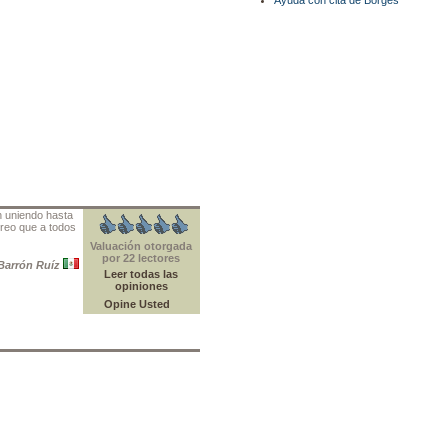
Ayuda con cita de Borges
n uniendo hasta
creo que a todos
Valuación otorgada
por 22 lectores
Barrón Ruíz
Leer todas las
opiniones
Opine Usted