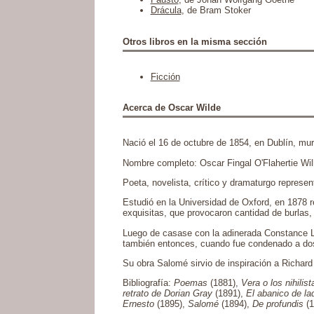
Drácula
, de Bram Stoker
Otros libros en la misma sección
Ficción
Acerca de Oscar Wilde
Nació el 16 de octubre de 1854, en Dublín, mur
Nombre completo: Oscar Fingal O'Flahertie Wil
Poeta, novelista, crítico y dramaturgo represen
Estudió en la Universidad de Oxford, en 1878 
exquisitas, que provocaron cantidad de burlas
Luego de casase con la adinerada Constance Lloy
también entonces, cuando fue condenado a dos 
Su obra Salomé sirvio de inspiración a Richar
Bibliografía:
Poemas
(1881),
Vera o los nihilist
retrato de Dorian Gray
(1891),
El abanico de l
Ernesto
(1895),
Salomé
(1894),
De profundis
(1