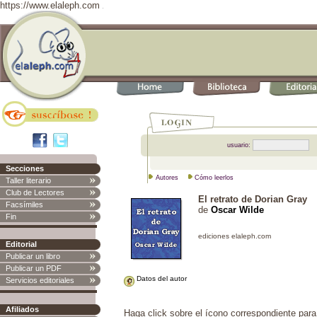
https://www.elaleph.com
usuario:
Secciones
Autores
Cómo leerlos
Taller literario
Club de Lectores
El retrato de Dorian Gray
Facsímiles
de
Oscar Wilde
Fin
Editorial
Publicar un libro
Publicar un PDF
Datos del autor
Servicios editoriales
Afiliados
Haga click sobre el ícono correspondiente para 