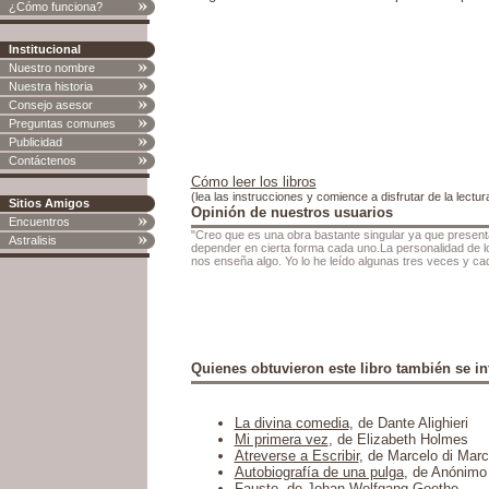
¿Cómo funciona?
Institucional
Nuestro nombre
Nuestra historia
Consejo asesor
Preguntas comunes
Publicidad
Contáctenos
Cómo leer los libros
(lea las instrucciones y comience a disfrutar de la lectur
Sitios Amigos
Opinión de nuestros usuarios
Encuentros
"Creo que es una obra bastante singular ya que presenta
Astralisis
depender en cierta forma cada uno.La personalidad de lo
nos enseña algo. Yo lo he leído algunas tres veces y cad
Quienes obtuvieron este libro también se in
La divina comedia
, de Dante Alighieri
Mi primera vez
, de Elizabeth Holmes
Atreverse a Escribir
, de Marcelo di Mar
Autobiografía de una pulga
, de Anónimo
Fausto
, de Johan Wolfgang Goethe