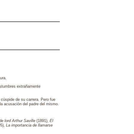
ura.
ostumbres extrañamente
 cúspide de su carrera. Pero fue
la acusación del padre del mismo.
e lord Arthur Saville
(1891),
El
95),
La importancia de llamarse