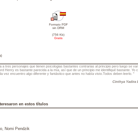
Formato PDF
sin DRM
(756 Kb)
Gratis
a)
 a tres personajes que tienen psicologias bastantes contrarias al principio pero luego se va
rd Henry es bastante parecida a la mía, así que de un principio me identifiqué bastante. Yo 
a vez encuentro algo diferente y fantástico que antes no había visto.Todos deben leerlo. "
Cinthya Yadira 
teresaron en estos títulos
co, Nomi Pendzik