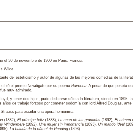
ió el 30 de noviembre de 1900 en Paris, Francia.
ls Wilde
tante del esteticismo y autor de algunas de las mejores comedias de la literat
recibió el premio Newdigate por su poema
Ravenna.
A pesar de que poseía c
, fue muy admirado.
d, y tener dos hijos, pudo dedicarse sólo a la literatura, siendo en 1895, la
años de trabajo forzoso por cometer sodomía con lord Alfred Douglas, ante 
d Strauss para escribir una ópera homónima.
as
(1882),
El príncipe feliz
(1888),
La casa de las granadas
(1892),
El crimen d
ady Windermere
(1892),
Una mujer sin importancia
(1893),
Un marido ideal
(18
895),
La balada de la cárcel de Reading
(1898)