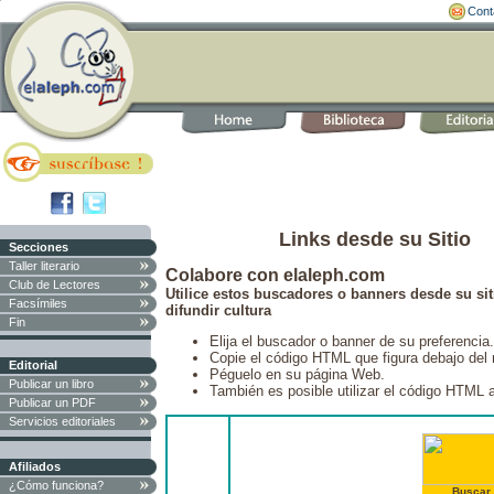
Cont
Links desde su Sitio
Secciones
Taller literario
Colabore con elaleph.com
Club de Lectores
Utilice estos buscadores o banners desde su sit
Facsímiles
difundir cultura
Fin
Elija el buscador o banner de su preferencia.
Copie el código HTML que figura debajo del
Editorial
Péguelo en su página Web.
Publicar un libro
También es posible utilizar el código HTML a
Publicar un PDF
Servicios editoriales
Afiliados
¿Cómo funciona?
Buscar 