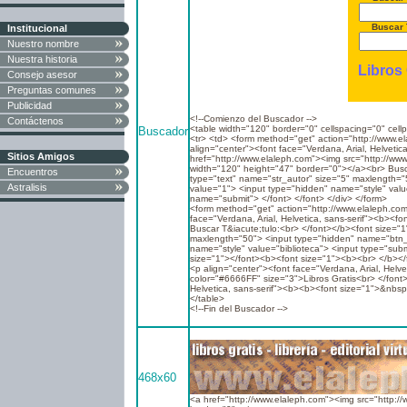
Buscar T
Institucional
Nuestro nombre
Nuestra historia
Libros 
Consejo asesor
Preguntas comunes
Publicidad
<!--Comienzo del Buscador -->
Contáctenos
<table width="120" border="0" cellspacing="0" cel
Buscador
<tr> <td> <form method="get" action="http://www.el
align="center"><font face="Verdana, Arial, Helvetic
Sitios Amigos
href="http://www.elaleph.com"><img src="http://ww
width="120" height="47" border="0"></a><br> Busca
Encuentros
type="text" name="str_autor" size="5" maxlength=
Astralisis
value="1"> <input type="hidden" name="style" valu
name="submit"> </font> </font> </div> </form>
<form method="get" action="http://www.elaleph.com/
face="Verdana, Arial, Helvetica, sans-serif"><b><fo
Buscar T&iacute;tulo:<br> </font></b><font size="1"
maxlength="50"> <input type="hidden" name="btn_
name="style" value="biblioteca"> <input type="sub
size="1"></font><b><font size="1"><b><br> </b></f
<p align="center"><font face="Verdana, Arial, Helve
color="#6666FF" size="3">Libros Gratis<br> </font>
Helvetica, sans-serif"><b><b><font size="1">&nbsp
</table>
<!--Fin del Buscador -->
468x60
<a href="http://www.elaleph.com"><img src="http:/