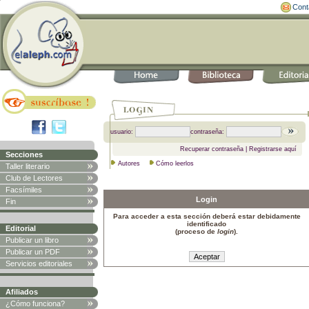
Cont
usuario:
contraseña:
Recuperar contraseña
|
Registrarse aquí
Secciones
Autores
Cómo leerlos
Taller literario
Club de Lectores
Facsímiles
Login
Fin
Para acceder a esta sección deberá estar debidamente
identificado
Editorial
(proceso de
login
).
Publicar un libro
Publicar un PDF
Servicios editoriales
Afiliados
¿Cómo funciona?