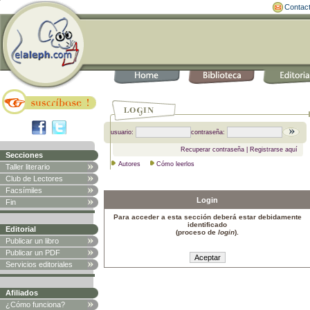
Contac
usuario:
contraseña:
Recuperar contraseña
|
Registrarse aquí
Secciones
Autores
Cómo leerlos
Taller literario
Club de Lectores
Facsímiles
Login
Fin
Para acceder a esta sección deberá estar debidamente
identificado
Editorial
(proceso de
login
).
Publicar un libro
Publicar un PDF
Servicios editoriales
Afiliados
¿Cómo funciona?