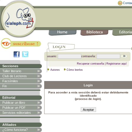
Conta
usuario:
contraseña:
Recuperar contraseña
|
Registrarse aquí
Secciones
Autores
Cómo leerlos
Taller literario
Club de Lectores
Facsímiles
Login
Fin
Para acceder a esta sección deberá estar debidamente
identificado
Editorial
(proceso de
login
).
Publicar un libro
Publicar un PDF
Servicios editoriales
Afiliados
¿Cómo funciona?