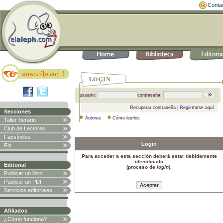
Conta
usuario:
contraseña:
Recuperar contraseña
|
Registrarse aquí
Secciones
Autores
Cómo leerlos
Taller literario
Club de Lectores
Facsímiles
Login
Fin
Para acceder a esta sección deberá estar debidamente
identificado
Editorial
(proceso de
login
).
Publicar un libro
Publicar un PDF
Servicios editoriales
Afiliados
¿Cómo funciona?