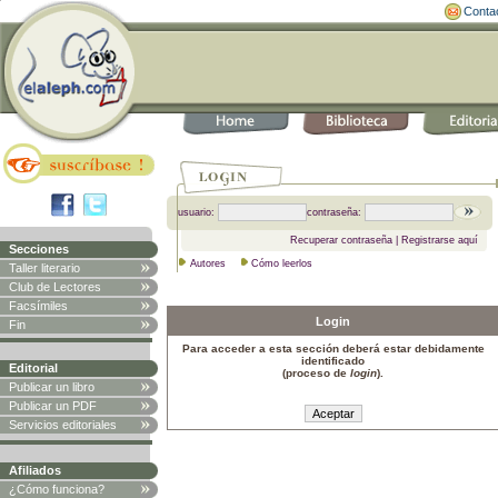
Conta
usuario:
contraseña:
Recuperar contraseña
|
Registrarse aquí
Secciones
Autores
Cómo leerlos
Taller literario
Club de Lectores
Facsímiles
Login
Fin
Para acceder a esta sección deberá estar debidamente
identificado
Editorial
(proceso de
login
).
Publicar un libro
Publicar un PDF
Servicios editoriales
Afiliados
¿Cómo funciona?